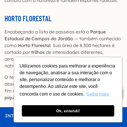
contato com a natureza e também esportes radicais.
HORTO FLORESTAL
Encabeçando a lista de passeios está o
Parque
Estadual de Campos do Jordão
— também conhecido
como
Horto Florestal
. Sua área de 8.300 hectares é
cortada por
trilhas
de intensidades diferentes,
cercadas por árvores centenárias, flores e mata
nativa.
Utilizamos cookies para melhorar a experiência
de navegação, analisar a sua interação com o
O terreno permite desde simples
caminhadas
para
site, personalizar conteúdo e melhorar o
observar a paisagem quanto passeios mais puxado, a
desempenho. Ao utilizar este site, você
fim de ver outros ângulos do local. Se você curtir
Índice
concorda com o uso de cookies.
Saiba mais
piquenique
, há um lugar reservado para isso.
Informações práticas
Ok, entendi!
INTRO
CHEGAR
FICAR
COMER
FAZER