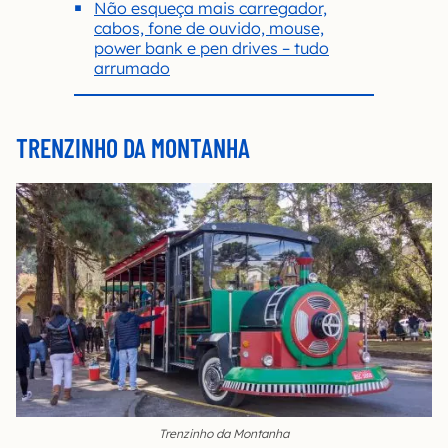
Não esqueça mais carregador,
cabos, fone de ouvido, mouse,
power bank e pen drives – tudo
arrumado
TRENZINHO DA MONTANHA
Trenzinho da Montanha