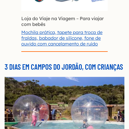
Loja do Viaje na Viagem
–
Para viajar
com bebês
Mochila prática, tapete para troca de
fraldas, babador de silicone, fone de
ouvido com cancelamento de ruído
3 DIAS EM CAMPOS DO JORDÃO, COM CRIANÇAS