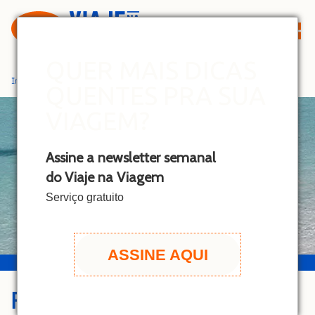
S
k
i
p
QUER MAIS DICAS
t
Início
»
Política de Privacidade
QUENTES PRA SUA
o
c
VIAGEM?
o
n
Assine a newsletter semanal
t
do Viaje na Viagem
e
n
Serviço gratuito
t
ASSINE AQUI
POLÍTICA DE PRIVACIDADE