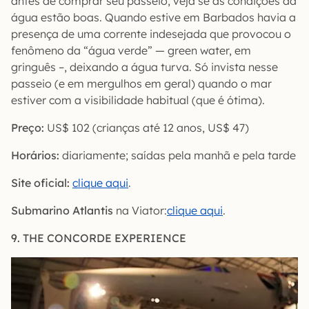
antes de comprar seu passeio, veja se as condições da
água estão boas. Quando estive em Barbados havia a
presença de uma corrente indesejada que provocou o
fenômeno da “água verde” — green water, em
gringuês –, deixando a água turva. Só invista nesse
passeio (e em mergulhos em geral) quando o mar
estiver com a visibilidade habitual (que é ótima).
Preço:
US$ 102 (crianças até 12 anos, US$ 47)
Horários:
diariamente; saídas pela manhã e pela tarde
Site oficial:
clique aqui
.
Submarino Atlantis
na Viator:
clique aqui
.
9. THE CONCORDE EXPERIENCE