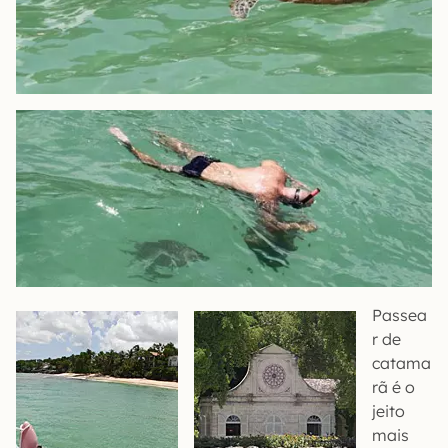
Passea
r de
catama
rã é o
jeito
mais