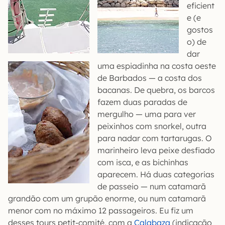
eficient
e (e
gostos
o) de
dar
uma espiadinha na costa oeste
de Barbados — a costa dos
bacanas. De quebra, os barcos
fazem duas paradas de
mergulho — uma para ver
peixinhos com snorkel, outra
para nadar com tartarugas. O
marinheiro leva peixe desfiado
com isca, e as bichinhas
aparecem. Há duas categorias
de passeio — num catamarã
grandão com um grupão enorme, ou num catamarã
menor com no máximo 12 passageiros. Eu fiz um
desses tours petit-comité, com a
Calabaza
(indicação