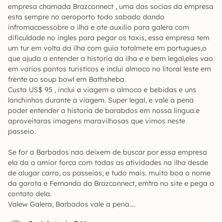
empresa chamada Brazconnect , uma das socias da empresa
esta sempre no aeroporto todo sabado dando
infromacoessobre a ilha e ate auxilio para galera com
dificuldade no ingles para pegar os taxis, essa empresa tem
um tur em volta da ilha com guia totalmete em portugues,o
que ajuda a entender a historia da ilha e e bem legal,eles vao
em varios pontos turisticos e inclui almoco no litoral leste em
frente ao soup bowl em Bathsheba.
Custa US$ 95 , inclui a viagem o almoco e bebidas e uns
lanchinhos durante a viagem. Super legal, e vale a pena
poder entender a historia de barabdos em nossa lingua.e
aproveitaras imagens maravilhosas que vimos neste
passeio.
Se for a Barbados nao deixem de buscar por essa empresa
ela da a amior forca com todas as atividades na ilha desde
de alugar carro, os passeios, e tudo mais. muito boa o nome
da garota e Fernanda da Brazconnect, emtra no site e pega o
contato dela.
Valew Galera, Barbados vale a pena….