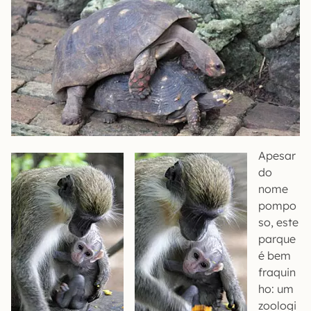
Apesar
do
nome
pompo
so, este
parque
é bem
fraquin
ho: um
zoologi