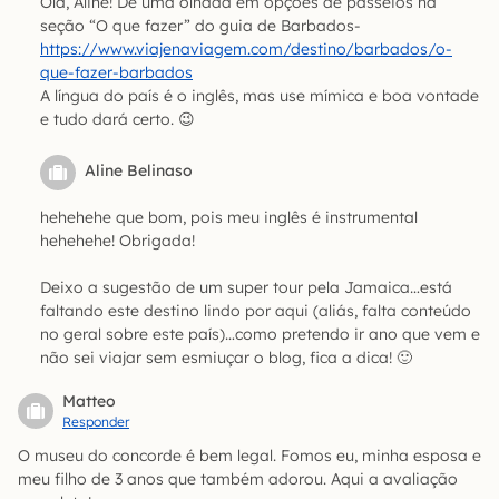
Olá, Aline! Dê uma olhada em opções de passeios na
seção “O que fazer” do guia de Barbados-
https://www.viajenaviagem.com/destino/barbados/o-
que-fazer-barbados
A língua do país é o inglês, mas use mímica e boa vontade
e tudo dará certo. 😉
Aline Belinaso
hehehehe que bom, pois meu inglês é instrumental
hehehehe! Obrigada!
Deixo a sugestão de um super tour pela Jamaica…está
faltando este destino lindo por aqui (aliás, falta conteúdo
no geral sobre este país)…como pretendo ir ano que vem e
não sei viajar sem esmiuçar o blog, fica a dica! 🙂
Matteo
Responder
O museu do concorde é bem legal. Fomos eu, minha esposa e
meu filho de 3 anos que também adorou. Aqui a avaliação