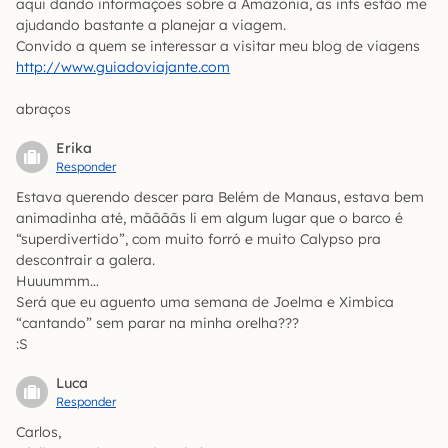
aqui dando informaçoes sobre a Amazonia, as infs estão me
ajudando bastante a planejar a viagem.
Convido a quem se interessar a visitar meu blog de viagens
http://www.guiadoviajante.com
abraços
Erika
Responder
Estava querendo descer para Belém de Manaus, estava bem
animadinha até, mããããs li em algum lugar que o barco é
“superdivertido”, com muito forró e muito Calypso pra
descontrair a galera.
Huuummm…
Será que eu aguento uma semana de Joelma e Ximbica
“cantando” sem parar na minha orelha???
:S
Luca
Responder
Carlos,