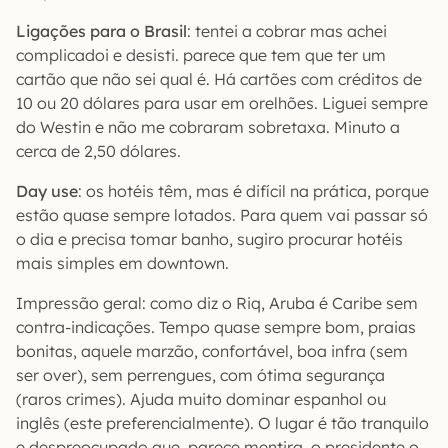
Ligações para o Brasil
: tentei a cobrar mas achei
complicadoi e desisti. parece que tem que ter um
cartão que não sei qual é. Há cartões com créditos de
10 ou 20 dólares para usar em orelhões. Liguei sempre
do Westin e não me cobraram sobretaxa. Minuto a
cerca de 2,50 dólares.
Day use
: os hotéis têm, mas é difícil na prática, porque
estão quase sempre lotados. Para quem vai passar só
o dia e precisa tomar banho, sugiro procurar hotéis
mais simples em downtown.
Impressão geral: como diz o Riq, Aruba é Caribe sem
contra-indicações. Tempo quase sempre bom, praias
bonitas, aquele marzão, confortável, boa infra (sem
ser over), sem perrengues, com ótima segurança
(raros crimes). Ajuda muito dominar espanhol ou
inglês (este preferencialmente). O lugar é tão tranquilo
e despreocupado que, parece mentira, o presidente o