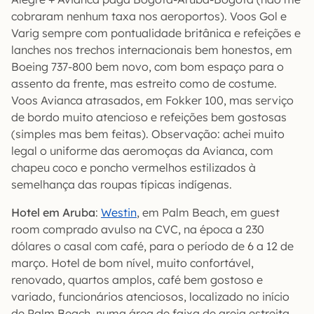
cobraram nenhum taxa nos aeroportos). Voos Gol e
Varig sempre com pontualidade britânica e refeições e
lanches nos trechos internacionais bem honestos, em
Boeing 737-800 bem novo, com bom espaço para o
assento da frente, mas estreito como de costume.
Voos Avianca atrasados, em Fokker 100, mas serviço
de bordo muito atencioso e refeições bem gostosas
(simples mas bem feitas). Observação: achei muito
legal o uniforme das aeromoças da Avianca, com
chapeu coco e poncho vermelhos estilizados à
semelhança das roupas típicas indígenas.
Hotel em Aruba
:
Westin
, em Palm Beach, em guest
room comprado avulso na CVC, na época a 230
dólares o casal com café, para o período de 6 a 12 de
março. Hotel de bom nível, muito confortável,
renovado, quartos amplos, café bem gostoso e
variado, funcionários atenciosos, localizado no início
de Palm Beach, numa área de faixa de areia estreita,