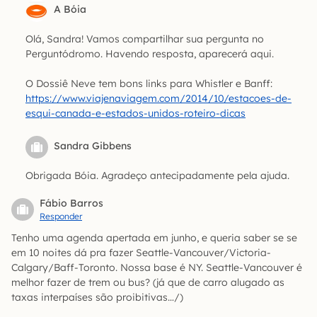
A Bóia
Olá, Sandra! Vamos compartilhar sua pergunta no
Perguntódromo. Havendo resposta, aparecerá aqui.
O Dossiê Neve tem bons links para Whistler e Banff:
https://www.viajenaviagem.com/2014/10/estacoes-de-
esqui-canada-e-estados-unidos-roteiro-dicas
Sandra Gibbens
Obrigada Bóia. Agradeço antecipadamente pela ajuda.
Fábio Barros
Responder
Tenho uma agenda apertada em junho, e queria saber se se
em 10 noites dá pra fazer Seattle-Vancouver/Victoria-
Calgary/Baff-Toronto. Nossa base é NY. Seattle-Vancouver é
melhor fazer de trem ou bus? (já que de carro alugado as
taxas interpaíses são proibitivas…/)