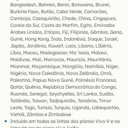
Bangladesh, Bahrein, Benin, Botswana, Brunei,
Burkina Faso, Butão, Cabo Verde, Camarões,
Camboja, Cazaquistão, Chade, China, Cingapura,
Coreia do Sul, Costa do Marfim, Egito, Emirados
Árabes Unidos, Etiópia, Fiji, Filipinas, Gâmbia, Gana,
Guiné, Hong Kong, Índa, Indonésia, Iraque, Israel,
Japão, Jordânia, Kuwait, Laos, Líbano, LIbéria,
Líbia, Macau, Madagascar, Ma´lasia, Malawi,
Maldivas, Mali, Marrocos, Maurício, Mauritânia,
Mianmar, Moçambique, Mongólia, Namíbia, Níger,
Nigéria, Nova Caledônia, Nova Zelândia, Omã,
Palestina, Papua Nova Guiné, Polinésia Francesa,
Qatar, Quênia, República Democrática do Congo,
Ruanda, Senegal, Seychyelles, Sri Lanka, Sudão,
Tailândia, Taiwan, Tadjiquistão, Tanzânia, Timor
Leste, Togo, Tunísia, Turquia, Uganda, Uzbequistão,
Vietnã, Zâmbia e Zimbabwe
Incluído em todas as linhas dos planos Vivo V e na