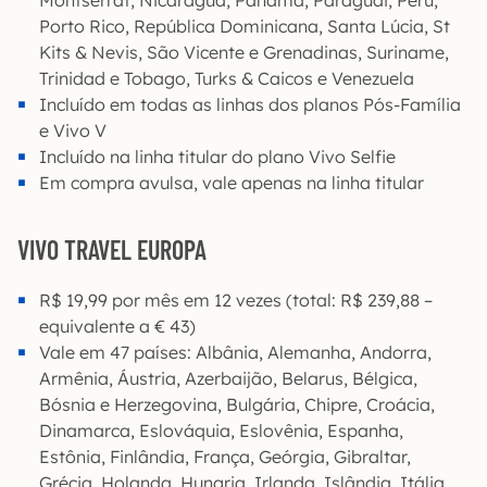
Montserrat, Nicarágua, Panamá, Paraguai, Peru,
Porto Rico, República Dominicana, Santa Lúcia, St
Kits & Nevis, São Vicente e Grenadinas, Suriname,
Trinidad e Tobago, Turks & Caicos e Venezuela
Incluído em todas as linhas dos planos Pós-Família
e Vivo V
Incluído na linha titular do plano Vivo Selfie
Em compra avulsa, vale apenas na linha titular
VIVO TRAVEL EUROPA
R$ 19,99 por mês em 12 vezes (total: R$ 239,88 –
equivalente a € 43)
Vale em 47 países: Albânia, Alemanha, Andorra,
Armênia, Áustria, Azerbaijão, Belarus, Bélgica,
Bósnia e Herzegovina, Bulgária, Chipre, Croácia,
Dinamarca, Eslováquia, Eslovênia, Espanha,
Estônia, Finlândia, França, Geórgia, Gibraltar,
Grécia, Holanda, Hungria, Irlanda, Islândia, Itália,