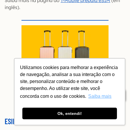
Saiba mais na página do
T-Mobile prepaid eSIM
(em
inglês).
Utilizamos cookies para melhorar a experiência
de navegação, analisar a sua interação com o
Mala de bordo nas medidas certas
site, personalizar conteúdo e melhorar o
desempenho. Ao utilizar este site, você
Encontre mala P, com rodinha, na
Índice
concorda com o uso de cookies.
Saiba mais
medida permitida pelas cias. aéreas
Ok, entendi!
ESIM PARA 190 PAÍSES: AIRALO