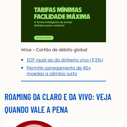
Wise – Cartão de débito global
IOF igual ao do dinheiro vivo (3,5%)
Permite carregamento de 40+
moedas a câmbio justo
ROAMING DA CLARO E DA VIVO: VEJA
QUANDO VALE A PENA