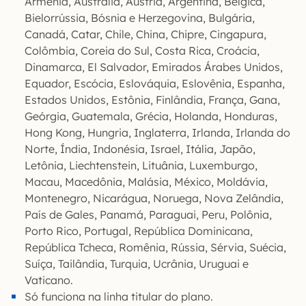
Armênia, Austrália, Áustria, Argentina, Bélgica,
Bielorrússia, Bósnia e Herzegovina, Bulgária,
Canadá, Catar, Chile, China, Chipre, Cingapura,
Colômbia, Coreia do Sul, Costa Rica, Croácia,
Dinamarca, El Salvador, Emirados Árabes Unidos,
Equador, Escócia, Eslováquia, Eslovênia, Espanha,
Estados Unidos, Estônia, Finlândia, França, Gana,
Geórgia, Guatemala, Grécia, Holanda, Honduras,
Hong Kong, Hungria, Inglaterra, Irlanda, Irlanda do
Norte, Índia, Indonésia, Israel, Itália, Japão,
Letônia, Liechtenstein, Lituânia, Luxemburgo,
Macau, Macedônia, Malásia, México, Moldávia,
Montenegro, Nicarágua, Noruega, Nova Zelândia,
País de Gales, Panamá, Paraguai, Peru, Polônia,
Porto Rico, Portugal, República Dominicana,
República Tcheca, Romênia, Rússia, Sérvia, Suécia,
Suíça, Tailândia, Turquia, Ucrânia, Uruguai e
Vaticano.
Só funciona na linha titular do plano.