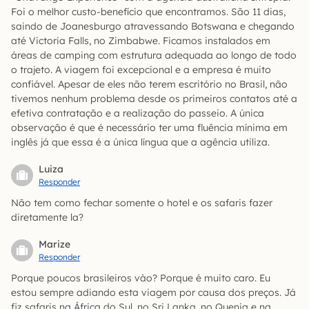
Foi o melhor custo-benefício que encontramos. São 11 dias,
saindo de Joanesburgo atravessando Botswana e chegando
até Victoria Falls, no Zimbabwe. Ficamos instalados em
áreas de camping com estrutura adequada ao longo de todo
o trajeto. A viagem foi excepcional e a empresa é muito
confiável. Apesar de eles não terem escritório no Brasil, não
tivemos nenhum problema desde os primeiros contatos até a
efetiva contratação e a realização do passeio. A única
observação é que é necessário ter uma fluência mínima em
inglês já que essa é a única língua que a agência utiliza.
Luiza
Responder
Não tem como fechar somente o hotel e os safaris fazer
diretamente la?
Marize
Responder
Porque poucos brasileiros vào? Porque é muito caro. Eu
estou sempre adiando esta viagem por causa dos preços. Já
fiz safaris na África do Sul, no Sri Lanka, no Quenia e na