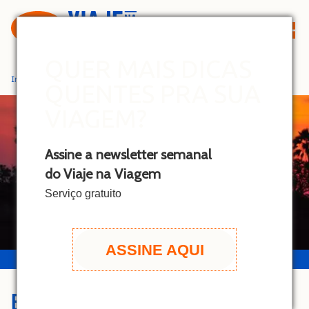
S
k
i
p
QUER MAIS DICAS
t
Início
»
Botswana
QUENTES PRA SUA
o
c
VIAGEM?
o
n
Assine a newsletter semanal
t
do Viaje na Viagem
e
n
Serviço gratuito
t
ASSINE AQUI
BOTSWANA