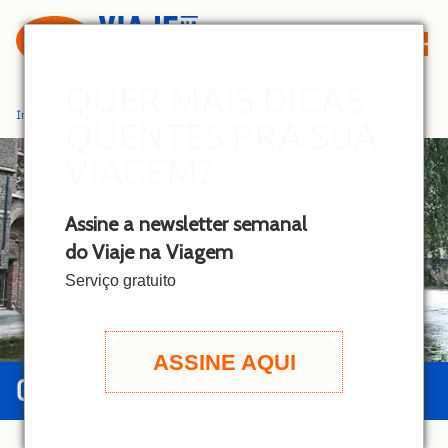
S
k
i
p
QUER MAIS DICAS
t
Início
»
Bruges
QUENTES PRA SUA
o
c
VIAGEM?
o
n
Assine a newsletter semanal
t
do Viaje na Viagem
e
n
Serviço gratuito
t
ASSINE AQUI
GUIA DE BRUGES