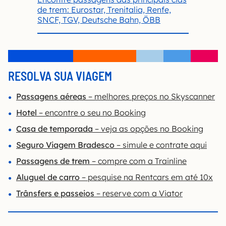
de trem: Eurostar, Trenitalia, Renfe,
SNCF, TGV, Deutsche Bahn, ÖBB
RESOLVA SUA VIAGEM
Passagens aéreas
– melhores preços no Skyscanner
Hotel
– encontre o seu no Booking
Casa de temporada
– veja as opções no Booking
Seguro Viagem Bradesco
– simule e contrate aqui
Passagens de trem
– compre com a Trainline
Aluguel de carro
– pesquise na Rentcars em até 10x
Trânsfers e passeios
– reserve com a Viator