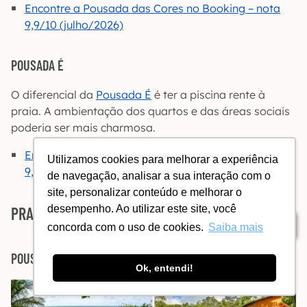
Encontre a Pousada das Cores no Booking – nota
9,9/10 (julho/2026)
POUSADA É
O diferencial da
Pousada É
é ter a piscina rente à
praia. A ambientação dos quartos e das áreas sociais
poderia ser mais charmosa.
Encontre a Pousada É no Booking – última nota
Utilizamos cookies para melhorar a experiência
9,3/10 (abril/2021)
de navegação, analisar a sua interação com o
site, personalizar conteúdo e melhorar o
desempenho. Ao utilizar este site, você
PRAIA DO RIO DO PEIXE GRANDE
Índice
concorda com o uso de cookies.
Saiba mais
POUSADA MANDALA
Ok, entendi!