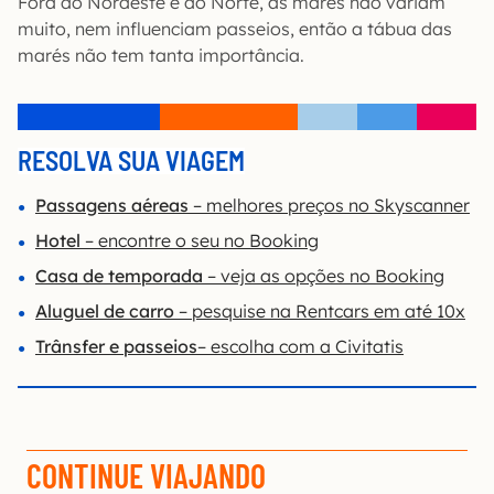
Fora do Nordeste e do Norte, as marés não variam
muito, nem influenciam passeios, então a tábua das
marés não tem tanta importância.
RESOLVA SUA VIAGEM
Passagens aéreas
– melhores preços no Skyscanner
Hotel
– encontre o seu no Booking
Casa de temporada
– veja as opções no Booking
Aluguel de carro
– pesquise na Rentcars em até 10x
Trânsfer e passeios
– escolha com a Civitatis
CONTINUE VIAJANDO