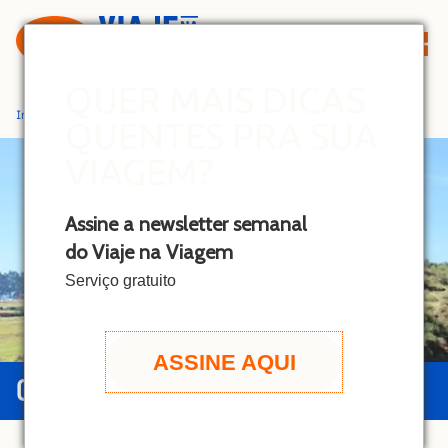
S
k
i
p
QUER MAIS DICAS
t
Início
»
Cusco
QUENTES PRA SUA
o
c
VIAGEM?
o
n
Assine a newsletter semanal
t
do Viaje na Viagem
e
n
Serviço gratuito
t
ASSINE AQUI
GUIA DE CUSCO