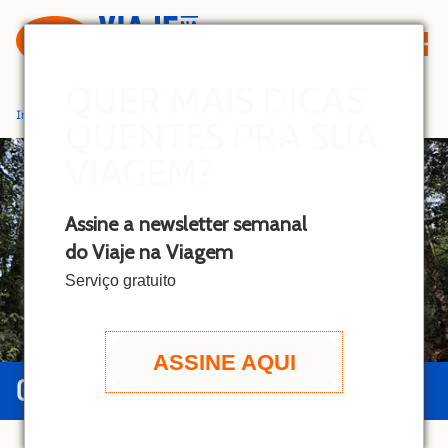
S
k
i
p
QUER MAIS DICAS
t
Início
»
Huilo-Huilo
QUENTES PRA SUA
o
c
VIAGEM?
o
n
Assine a newsletter semanal
t
do Viaje na Viagem
e
n
Serviço gratuito
t
ASSINE AQUI
GUIA DE HUILO-HUILO