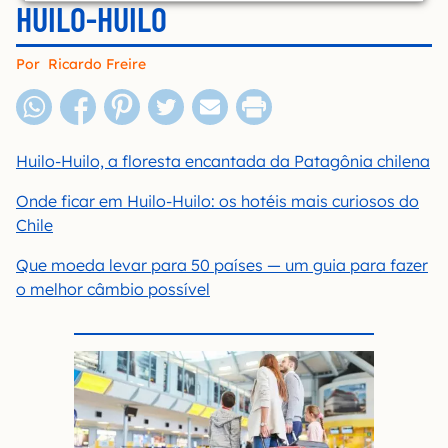
HUILO-HUILO
Por
Ricardo Freire
Huilo-Huilo, a floresta encantada da Patagônia chilena
Onde ficar em Huilo-Huilo: os hotéis mais curiosos do
Chile
Que moeda levar para 50 países — um guia para fazer
o melhor câmbio possível