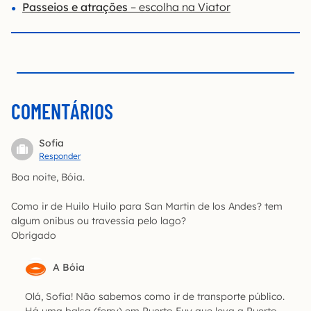
P
asseios e atrações
– escolha na Viator
COMENTÁRIOS
Sofia
Responder
Boa noite, Bóia.
Como ir de Huilo Huilo para San Martin de los Andes? tem
algum onibus ou travessia pelo lago?
Obrigado
A Bóia
Olá, Sofia! Não sabemos como ir de transporte público.
Há uma balsa (ferry) em Puerto Fuy que leva a Puerto