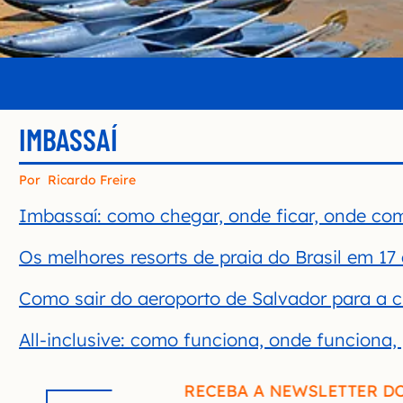
IMBASSAÍ
Por
Ricardo Freire
Imbassaí: como chegar, onde ficar, onde com
Os melhores resorts de praia do Brasil em 17
Como sair do aeroporto de Salvador para a ci
All-inclusive: como funciona, onde funciona
RECEBA A NEWSLETTER D