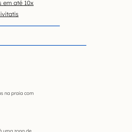
s em até 10x
vitatis
as na praia com
 há uma zona de