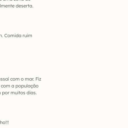
almente deserta.
em. Comida ruim
ssaí com o mar. Fiz
r com a população
 por muitos dias.
o!!!