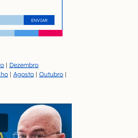
ro
|
Dezembro
lho
|
Agosto
|
Outubro
|