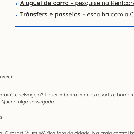
Aluguel de carro
– pesquise na Rentcar
Trânsfers e passeios
– escolha com a Ci
onseca
praia? é selvagem? fiquei cabreira com os resorts e barrac
. Queria algo sossegado.
a
! O resort (é um só) fica fora da cidade. Na praia central