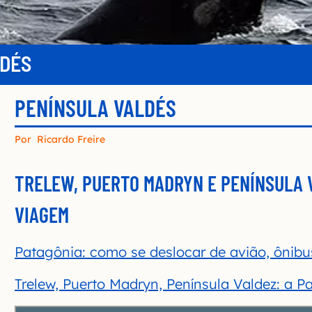
LDÉS
PENÍNSULA VALDÉS
Por
Ricardo Freire
TRELEW, PUERTO MADRYN E PENÍNSULA 
VIAGEM
Patagônia: como se deslocar de avião, ônibu
Trelew, Puerto Madryn, Península Valdez: a P