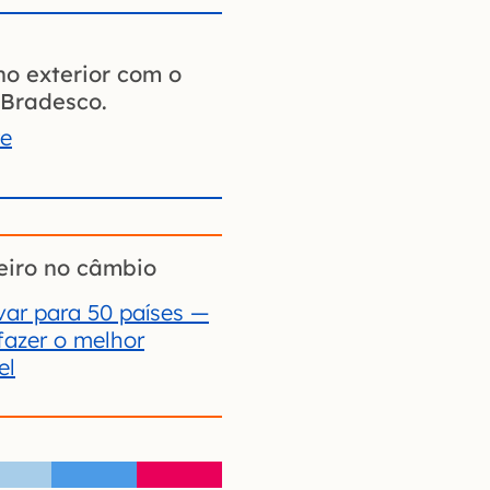
no exterior com o
Bradesco.
te
eiro no câmbio
ar para 50 países —
fazer o melhor
el