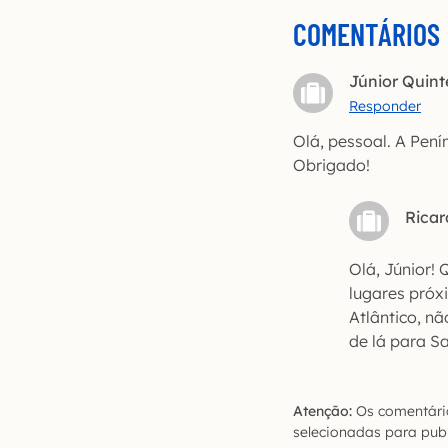
COMENTÁRIOS
Júnior Quint
Responder
Olá, pessoal. A Pení
Obrigado!
Ricar
Olá, Júnior!
lugares próxi
Atlântico, n
de lá para S
Atenção:
Os comentário
selecionadas para publ