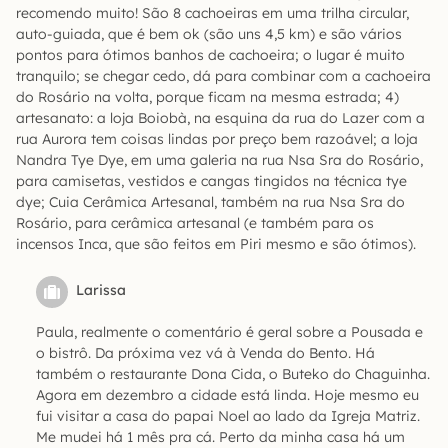
recomendo muito! São 8 cachoeiras em uma trilha circular,
auto-guiada, que é bem ok (são uns 4,5 km) e são vários
pontos para ótimos banhos de cachoeira; o lugar é muito
tranquilo; se chegar cedo, dá para combinar com a cachoeira
do Rosário na volta, porque ficam na mesma estrada; 4)
artesanato: a loja Boiobà, na esquina da rua do Lazer com a
rua Aurora tem coisas lindas por preço bem razoável; a loja
Nandra Tye Dye, em uma galeria na rua Nsa Sra do Rosário,
para camisetas, vestidos e cangas tingidos na técnica tye
dye; Cuia Cerâmica Artesanal, também na rua Nsa Sra do
Rosário, para cerâmica artesanal (e também para os
incensos Inca, que são feitos em Piri mesmo e são ótimos).
Larissa
Paula, realmente o comentário é geral sobre a Pousada e
o bistrô. Da próxima vez vá à Venda do Bento. Há
também o restaurante Dona Cida, o Buteko do Chaguinha.
Agora em dezembro a cidade está linda. Hoje mesmo eu
fui visitar a casa do papai Noel ao lado da Igreja Matriz.
Me mudei há 1 mês pra cá. Perto da minha casa há um