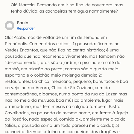
Olá Marcela. Pensando em ir no final de novembro, mas
tenho dúvida: as cachoeiras tem água normalmente?
Paula
Responder
Olá! Acabamos de voltar de um fim de semana em
Pirenópolis. Comentários e dicas: 1) pousada: ficamos na
Verdes Encantos, que não fica no centro histórico; é uma
pousada que não recomendo vivamente, mas também não
“desrecomendo”; prós são o jardim, a piscina e o café da
manhã, em relação ao preço; contras são o quarto meio
espartano e o colchão meio molenga demais; 2)
restaurantes: La Chica, mexicano, pequeno, bons tacos e boa
cerveja, na rua Aurora; Chico de Sá Cozinha, comida
contemporânea, digamos, numa ponta da rua do Lazer, mas
não no meio da muvuca, boa música ambiente, lugar mais
arrumadinho, mas tem mesas na calçada também; Bistro
Cavalhadas, na pousada de mesmo nome, em frente à Igreja
do Rosário, nada especial, comida ok, ambiente meio caído
(aliás, a pousada como um todo pareceu meio caída); 3)
cachoeira: fizemos a trilha das cachoeiras dos dragões e