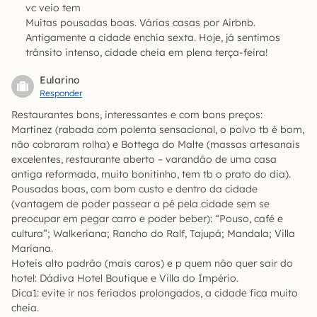
vc veio tem
Muitas pousadas boas. Várias casas por Airbnb.
Antigamente a cidade enchia sexta. Hoje, já sentimos
trânsito intenso, cidade cheia em plena terça-feira!
Eularino
Responder
Restaurantes bons, interessantes e com bons preços:
Martinez (rabada com polenta sensacional, o polvo tb é bom,
não cobraram rolha) e Bottega do Malte (massas artesanais
excelentes, restaurante aberto – varandão de uma casa
antiga reformada, muito bonitinho, tem tb o prato do dia).
Pousadas boas, com bom custo e dentro da cidade
(vantagem de poder passear a pé pela cidade sem se
preocupar em pegar carro e poder beber): “Pouso, café e
cultura”; Walkeriana; Rancho do Ralf, Tajupá; Mandala; Villa
Mariana.
Hoteis alto padrão (mais caros) e p quem não quer sair do
hotel: Dádiva Hotel Boutique e Villa do Império.
Dica1: evite ir nos feriados prolongados, a cidade fica muito
cheia.