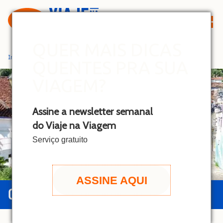
S
k
i
p
QUER MAIS DICAS
t
Início
»
Pirenópolis
QUENTES PRA SUA
o
c
VIAGEM?
o
n
Assine a newsletter semanal
t
do Viaje na Viagem
e
n
Serviço gratuito
t
ASSINE AQUI
GUIA DE PIRENÓPOLIS