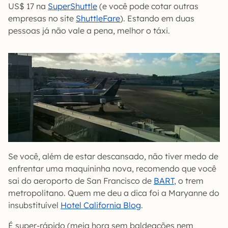
US$ 17 na
SuperShuttle
(e você pode cotar outras
empresas no site
ShuttleFare
). Estando em duas
pessoas já não vale a pena, melhor o táxi.
Se você, além de estar descansado, não tiver medo de
enfrentar uma maquininha nova, recomendo que você
sai do aeroporto de San Francisco de
BART
, o trem
metropolitano. Quem me deu a dica foi a Maryanne do
insubstituível
Hotel California Blog
.
É super-rápido (meia hora sem baldeações nem