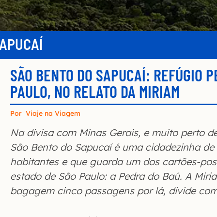
SAPUCAÍ
SÃO BENTO DO SAPUCAÍ: REFÚGIO P
PAULO, NO RELATO DA MIRIAM
Por
Viaje na Viagem
Na divisa com Minas Gerais, e muito perto 
São Bento do Sapucaí é uma cidadezinha de 
habitantes e que guarda um dos cartões-pos
estado de São Paulo: a Pedra do Baú. A Miri
bagagem cinco passagens por lá, divide com