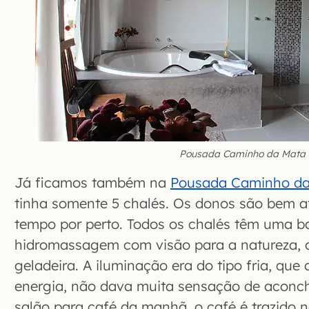
Pousada Caminho da Mata
Já ficamos também na
Pousada Caminho d
tinha somente 5 chalés. Os donos são bem a
tempo por perto. Todos os chalés têm uma b
hidromassagem com visão para a natureza, d
geladeira. A iluminação era do tipo fria, qu
energia, não dava muita sensação de acon
salão para café da manhã, o café é trazido