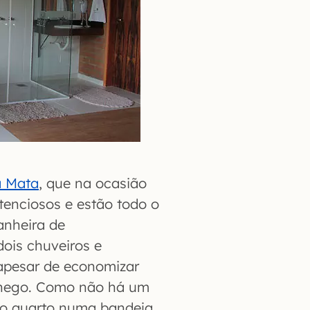
a Mata
, que na ocasião
tenciosos e estão todo o
anheira de
ois chuveiros e
e apesar de economizar
chego. Como não há um
 no quarto numa bandeja