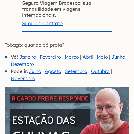
Seguro Viagem Bradesco: sua
tranquilidade em viagens
internacionais.
Simule e Contrate
Tobago: quando dá praia?
Vá!
Janeiro
|
Fevereiro
|
Março
|
Abril
|
Maio
|
Junho
Dezembro
Pode ir:
Julho
|
Agosto
|
Setembro
|
Outubro
|
Novembro