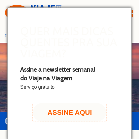
S
k
i
p
QUER MAIS DICAS
t
Início
»
Tobago
QUENTES PRA SUA
o
c
VIAGEM?
o
n
Assine a newsletter semanal
t
do Viaje na Viagem
e
n
Serviço gratuito
t
ASSINE AQUI
GUIA DE TOBAGO