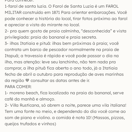
Para conhecer:
1-farol de santa luzia. O Farol de Santa Luzia é um FAROL
MILITAR construído em 1871 Para orientar embarcações. Você
pode conhecer a história do local, tirar fotos próximo ao farol
e apreciar a vista do mirante no local.
2- pra quem gosta de praia calminha, “desconhecida” e vista
privilegiada: praia do bananal e praia secreta.
3- ilhas Itatiaia e pituã: ilhas bem próximas à praia; você
contrata um barco de pescador normalmente na praia de
Itapuã; a travessia é rápida e você pode passar o dia na
ilha, mas atenção: leve seu lanchinho, não tem nada pra
comprar, a ilha pituã fica aberta o ano todo, já a Itatiaia
fecha de abril a outubro para reprodução de aves marinhas
da região 🤎 consultar as datas antes de ir.
PARA COMER:
1- moreno beach, fica localizado na praia do bananal, serve
café da manhã e almoço.
2- Villa Rusticana, só abrem a noite, parece uma vila italiana!
Tem uma fonte no meio, e dependendo do dia você come ao
som de piano e violino. a comida é nota 10! (Massas, pizzas,
queijos trufados e vinhos)