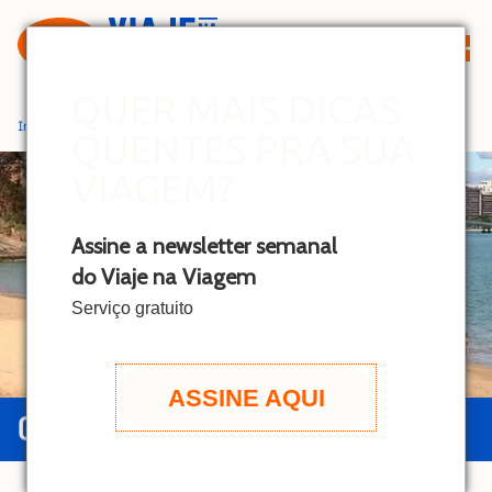
S
k
i
p
QUER MAIS DICAS
t
Início
»
Vitória
QUENTES PRA SUA
o
c
VIAGEM?
o
n
Assine a newsletter semanal
t
do Viaje na Viagem
e
n
Serviço gratuito
t
ASSINE AQUI
GUIA DE VITÓRIA