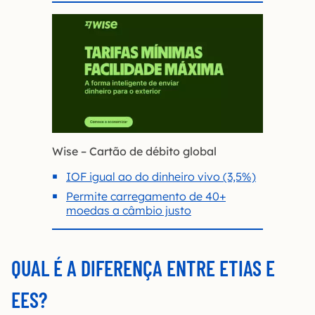
Wise – Cartão de débito global
IOF igual ao do dinheiro vivo (3,5%)
Permite carregamento de 40+
moedas a câmbio justo
QUAL É A DIFERENÇA ENTRE ETIAS E
EES?