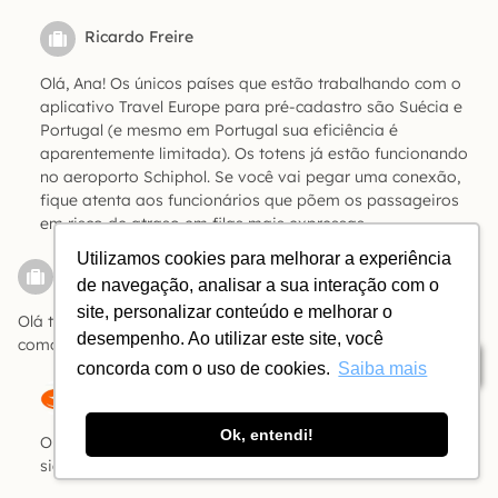
Ricardo Freire
Olá, Ana! Os únicos países que estão trabalhando com o
aplicativo Travel Europe para pré-cadastro são Suécia e
Portugal (e mesmo em Portugal sua eficiência é
aparentemente limitada). Os totens já estão funcionando
no aeroporto Schiphol. Se você vai pegar uma conexão,
fique atenta aos funcionários que põem os passageiros
em risco de atraso em filas mais expressas.
Utilizamos cookies para melhorar a experiência
Iury Peixoto
de navegação, analisar a sua interação com o
Responder
site, personalizar conteúdo e melhorar o
Olá tudo bem? Vou para Berlim em outubro e tô com dúvida
desempenho. Ao utilizar este site, você
como e onde posso emitir esse etias, saberias dizer?
Índice
concorda com o uso de cookies.
Saiba mais
A Bóia
Ok, entendi!
Olá, Iury! O ETIAS ainda não existe. Quando o ETIAS tiver
sido implantado, nós saberemos e você também.