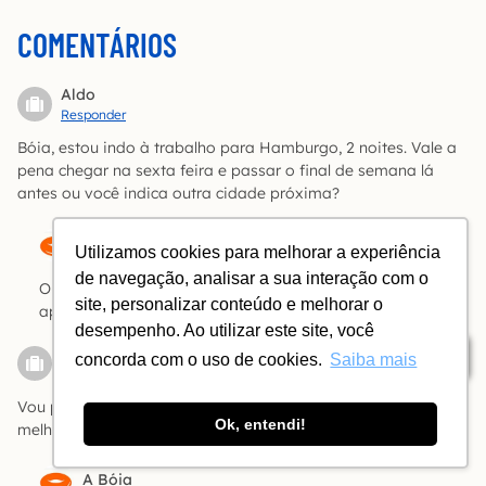
COMENTÁRIOS
Aldo
Responder
Bóia, estou indo à trabalho para Hamburgo, 2 noites. Vale a
pena chegar na sexta feira e passar o final de semana lá
antes ou você indica outra cidade próxima?
A Bóia
Utilizamos cookies para melhorar a experiência
de navegação, analisar a sua interação com o
Olá, Aldo! É uma cidade animada e muito interessante,
site, personalizar conteúdo e melhorar o
aproveite a oportunidade!
desempenho. Ao utilizar este site, você
Denise Leorte
Índice
concorda com o uso de cookies.
Saiba mais
Responder
Vou passar os primeiros dias de 2020 e Hamburgo. Quais as
Ok, entendi!
melhores dicas para tempo gelado nesta cidade?
A Bóia