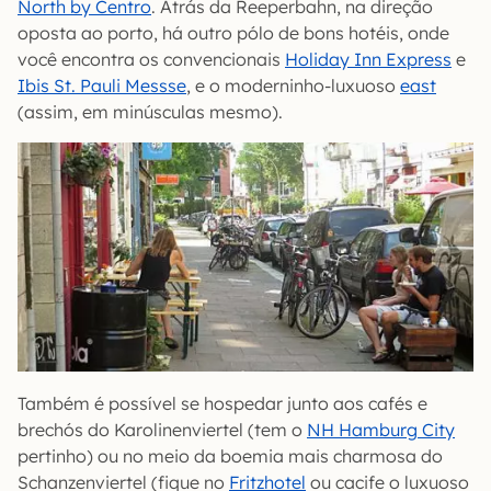
North by Centro
. Atrás da Reeperbahn, na direção
oposta ao porto, há outro pólo de bons hotéis, onde
você encontra os convencionais
Holiday Inn Express
e
Ibis St. Pauli Messse
, e o moderninho-luxuoso
east
(assim, em minúsculas mesmo).
Também é possível se hospedar junto aos cafés e
brechós do Karolinenviertel (tem o
NH Hamburg City
pertinho) ou no meio da boemia mais charmosa do
Schanzenviertel (fique no
Fritzhotel
ou cacife o luxuoso