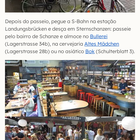
Depois do passeio, pegue a S-Bahn na estação
Landungsbrücken e desça em Sternschanzen: passeie
pelo bairro de Schanze e almoce no
Bullerei
(Lagerstrasse 34b), na cervejaria
Altes Mädchen
(Lagerstrasse 28b) ou no asiático
Bok
(Schulterblatt 3).