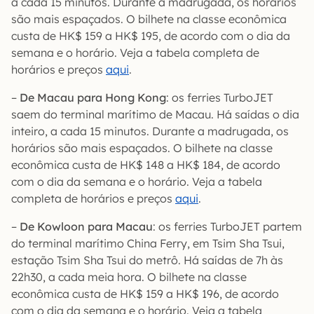
a cada 15 minutos. Durante a madrugada, os horários
são mais espaçados. O bilhete na classe econômica
custa de HK$ 159 a HK$ 195, de acordo com o dia da
semana e o horário. Veja a tabela completa de
horários e preços
aqui
.
–
De Macau para Hong Kong
: os ferries TurboJET
saem do terminal marítimo de Macau. Há saídas o dia
inteiro, a cada 15 minutos. Durante a madrugada, os
horários são mais espaçados. O bilhete na classe
econômica custa de HK$ 148 a HK$ 184, de acordo
com o dia da semana e o horário. Veja a tabela
completa de horários e preços
aqui
.
–
De Kowloon para Macau
: os ferries TurboJET partem
do terminal marítimo China Ferry, em Tsim Sha Tsui,
estação Tsim Sha Tsui do metrô. Há saídas de 7h às
22h30, a cada meia hora. O bilhete na classe
econômica custa de HK$ 159 a HK$ 196, de acordo
com o dia da semana e o horário. Veja a tabela