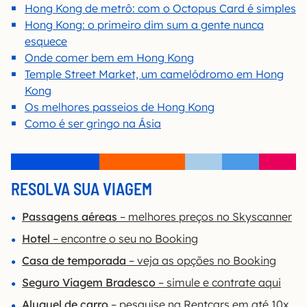
Hong Kong de metrô: com o Octopus Card é simples
Hong Kong: o primeiro dim sum a gente nunca
esquece
Onde comer bem em Hong Kong
Temple Street Market, um camelódromo em Hong
Kong
Os melhores passeios de Hong Kong
Como é ser gringo na Ásia
RESOLVA SUA VIAGEM
Passagens aéreas
– melhores preços no Skyscanner
Hotel
– encontre o seu no Booking
Casa de temporada
– veja as opções no Booking
Seguro Viagem Bradesco
– simule e contrate aqui
Aluguel de carro
– pesquise na Rentcars em até 10x