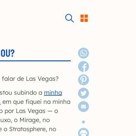
COU?
falar de Las Vegas?
estou subindo a
minha
s
em que fiquei na minha
 por Las Vegas — o
luxo, o Mirage, no
e o Stratosphere, no