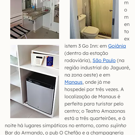
m
o
m
en
to
ex
istem 3 Go Inn: em
Goiânia
(dentro da estação
rodoviária),
São Paulo
(na
região industrial do Jaguaré,
na zona oeste) e em
Manaus
, onde já me
hospedei por três vezes. A
localização de Manaus é
perfeita para turistar pelo
centro; o Teatro Amazonas
está a três quarteirões, e à
noite há lugares simpáticos no entorno, como
sujinho
Bar do Armando, o pub O Chefão e a champagneria