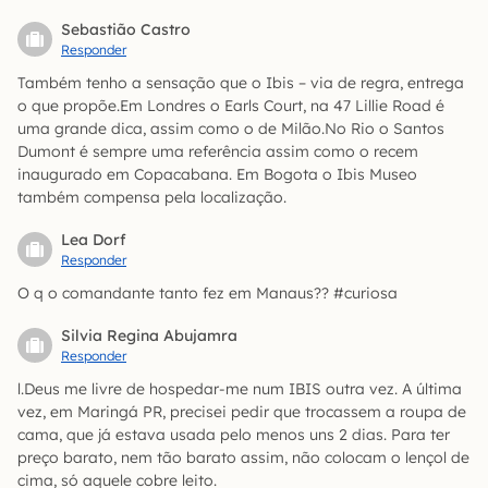
Sebastião Castro
Responder
Também tenho a sensação que o Ibis – via de regra, entrega
o que propõe.Em Londres o Earls Court, na 47 Lillie Road é
uma grande dica, assim como o de Milão.No Rio o Santos
Dumont é sempre uma referência assim como o recem
inaugurado em Copacabana. Em Bogota o Ibis Museo
também compensa pela localização.
Lea Dorf
Responder
O q o comandante tanto fez em Manaus?? #curiosa
Silvia Regina Abujamra
Responder
l.Deus me livre de hospedar-me num IBIS outra vez. A última
vez, em Maringá PR, precisei pedir que trocassem a roupa de
cama, que já estava usada pelo menos uns 2 dias. Para ter
preço barato, nem tão barato assim, não colocam o lençol de
cima, só aquele cobre leito.