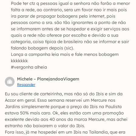
Pode ter ctz q pessoas igual a senhora não farão a menor
falta a rede, ao contrario, sera um favor nao ir mais pois
ira parar de propagar bobagens pela internet, pois
pessoas como a sra. são tão ignorantes a ponto de não
se informarem antes de se hospedar e exigir serviços aos
quais a rede não oferece por escolha e devido a sua
categoria, coisa típica de brasileiro não se informar e sair
falando bobagem depois (sic).
Lança a campanha leia mais e fale menos bobagem
kkkkkkk
#vergonha alheia
Michele – PlanejandoaViagem
Responder
Eu sou cliente de carteirinha, mas não só do Ibis e sim da
Accor em geral. Essa semana reservei um Mercure nos
Jardins simplesmente porque o preço do Ibis na Paulista
estava 50% mais caro. Ok, eles estão com uma promoção
excelente devido aos 40 anos da marca Mercure, mas achei
estranho não baixarem o valor do Ibis.
Fora isso, já me hospedei em um Ibis na Tailandia, que era