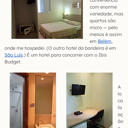
com enorme
variedade, mas
quartos são
micro — pelo
menos é assim
em
Belém
,
onde me hospedei. (O outro hotel da bandeira é em
São Luís
.) É um hotel para concorrer com o Ibis
Budget.
A
lo
ca
liz
aç
ão
e