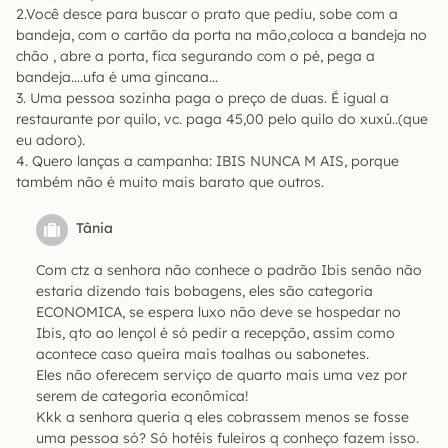
2.Você desce para buscar o prato que pediu, sobe com a
bandeja, com o cartão da porta na mão,coloca a bandeja no
chão , abre a porta, fica segurando com o pé, pega a
bandeja….ufa é uma gincana…
3. Uma pessoa sozinha paga o preço de duas. É igual a
restaurante por quilo, vc. paga 45,00 pelo quilo do xuxú..(que
eu adoro).
4. Quero lanças a campanha: IBIS NUNCA M AIS, porque
também não é muito mais barato que outros.
Tânia
Com ctz a senhora não conhece o padrão Ibis senão não
estaria dizendo tais bobagens, eles são categoria
ECONOMICA, se espera luxo não deve se hospedar no
Ibis, qto ao lençol é só pedir a recepção, assim como
acontece caso queira mais toalhas ou sabonetes.
Eles não oferecem serviço de quarto mais uma vez por
serem de categoria econômica!
Kkk a senhora queria q eles cobrassem menos se fosse
uma pessoa só? Só hotéis fuleiros q conheço fazem isso.