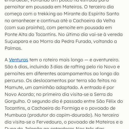
pernoitar em pousada em Mateiros. O terceiro dia
começa com o trekking ao Mirante do Espírito Santo
no amanhecer e continua até a Cachoeira da Velha
(com sua prainha), com pernoite em pousada em
Ponte Alta do Tocantins. No último dia vai-se à vereda
Suçuapara e ao Morro da Pedra Furada, voltando a
Palmas.
A
Venturas
tem o roteiro mais longo — e aventureiro.
São 6 dias, incluindo 3 dias de rafting pelo rio Novo e
pernoites em diferentes acampamentos ao longo do
percurso. Os deslocamentos por terra são feitos no
Mamute, um caminhão adaptado. A entrada é por
Novo Acordo; no primeiro dia visita-se a Serra do
Gorgulho. O segundo dia é passado entre São Félix do
Tocantins, a Cachoeira do Formiga e o povoado de
Mumbuca (produtor do capim-dourado). No terceiro
dia visita-se o Fervedouro, o povoado de Mateiros e a
Duna do Jalapão ao entardecer. Nos três dias