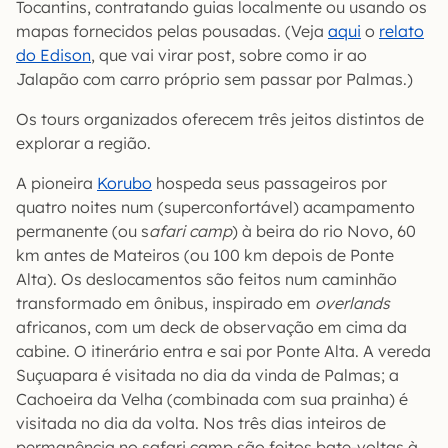
Tocantins, contratando guias localmente ou usando os
mapas fornecidos pelas pousadas. (Veja
aqui
o
relato
do Edison
, que vai virar post, sobre como ir ao
Jalapão com carro próprio sem passar por Palmas.)
Os tours organizados oferecem três jeitos distintos de
explorar a região.
A pioneira
Korubo
hospeda seus passageiros por
quatro noites num (superconfortável) acampamento
permanente (ou s
afari camp
) à beira do rio Novo, 60
km antes de Mateiros (ou 100 km depois de Ponte
Alta). Os deslocamentos são feitos num caminhão
transformado em ônibus, inspirado em
overlands
africanos, com um deck de observação em cima da
cabine. O itinerário entra e sai por Ponte Alta. A vereda
Suçuapara é visitada no dia da vinda de Palmas; a
Cachoeira da Velha (combinada com sua prainha) é
visitada no dia da volta. Nos três dias inteiros de
permanência no safari camp são feitos bate-voltas à