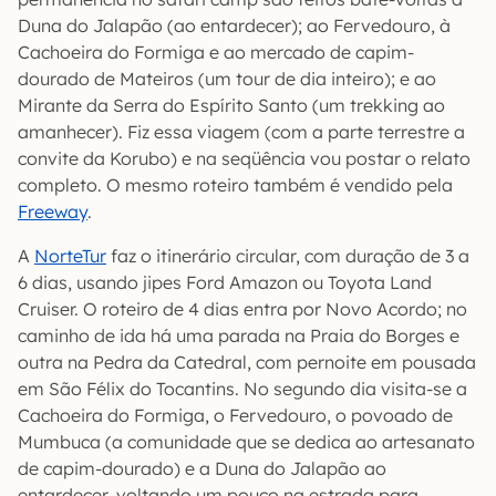
Duna do Jalapão (ao entardecer); ao Fervedouro, à
Cachoeira do Formiga e ao mercado de capim-
dourado de Mateiros (um tour de dia inteiro); e ao
Mirante da Serra do Espírito Santo (um trekking ao
amanhecer). Fiz essa viagem (com a parte terrestre a
convite da Korubo) e na seqüência vou postar o relato
completo. O mesmo roteiro também é vendido pela
Freeway
.
A
NorteTur
faz o itinerário circular, com duração de 3 a
6 dias, usando jipes Ford Amazon ou Toyota Land
Cruiser. O roteiro de 4 dias entra por Novo Acordo; no
caminho de ida há uma parada na Praia do Borges e
outra na Pedra da Catedral, com pernoite em pousada
em São Félix do Tocantins. No segundo dia visita-se a
Cachoeira do Formiga, o Fervedouro, o povoado de
Mumbuca (a comunidade que se dedica ao artesanato
de capim-dourado) e a Duna do Jalapão ao
entardecer, voltando um pouco na estrada para