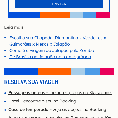
Leia mais:
Escolha sua Chapada: Diamantina x Veadeiros x
Guimarães x Mesas x Jalapão
Como é a viagem ao Jalapão pela Korubo
De Brasília ao Jalapão por conta própria
RESOLVA SUA VIAGEM
Passagens aéreas
– melhores preços no Skyscanner
Hotel
– encontre o seu no Booking
Casa de temporada
– veja as opções no Booking
Aluguel de carro
– pesquise na Rentcars em até 10x