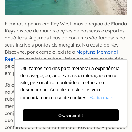
Ficamos apenas em Key West, mas a região de
Florida
Keys
dispõe de muitas opções de passeios e esportes
aquáticos. Algumas ilhas do conjunto são famosas por
seus incríveis pontos de mergulho. Na costa de Key
Biscayne, por exemplo, existe o
Neptune Memorial
Reef
, um cemitério subaquático em ruínas construído
pelo homem com o objetivo de criar recifes artificiais
Utilizamos cookies para melhorar a experiência
em prol da preservação da vida marinha.
de navegação, analisar a sua interação com o
site, personalizar conteúdo e melhorar o
Já em Key Largo tem a melancólica estátua do ‘Cristo
desempenho. Ao utilizar este site, você
no Abismo’, uma espécie de Cristo Redentor
concorda com o uso de cookies.
Saiba mais
submerso, também muito procurado por
mergulhadores. Islamorada, outra das ilhas do
conjunto, foi locação do seriado Bloodline, da Netflix,
Ok, entendi!
que conta a história cheia de drama psicológico da
conturbada e fictícia família dos Rayburns. A pousada,