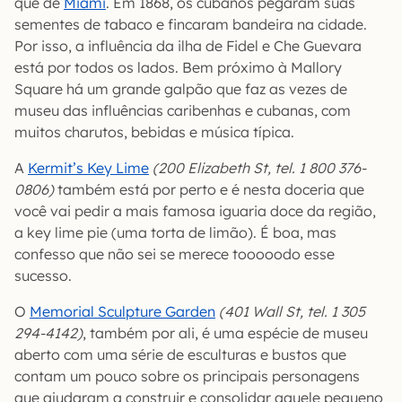
que de
Miami
. Em 1868, os cubanos pegaram suas
sementes de tabaco e fincaram bandeira na cidade.
Por isso, a influência da ilha de Fidel e Che Guevara
está por todos os lados. Bem próximo à Mallory
Square há um grande galpão que faz as vezes de
museu das influências caribenhas e cubanas, com
muitos charutos, bebidas e música típica.
A
Kermit’s Key Lime
(200 Elizabeth St, tel. 1 800 376-
0806)
também está por perto e é nesta doceria que
você vai pedir a mais famosa iguaria doce da região,
a key lime pie (uma torta de limão). É boa, mas
confesso que não sei se merece tooooodo esse
sucesso.
O
Memorial Sculpture Garden
(401 Wall St, tel. 1 305
294-4142)
, também por ali, é uma espécie de museu
aberto com uma série de esculturas e bustos que
contam um pouco sobre os principais personagens
que ajudaram a construir e consolidar aquele pequeno