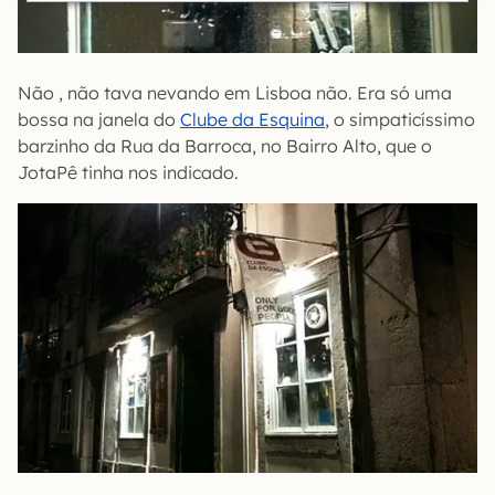
Não , não tava nevando em Lisboa não. Era só uma
bossa na janela do
Clube da Esquina
, o simpaticíssimo
barzinho da Rua da Barroca, no Bairro Alto, que o
JotaPê tinha nos indicado.