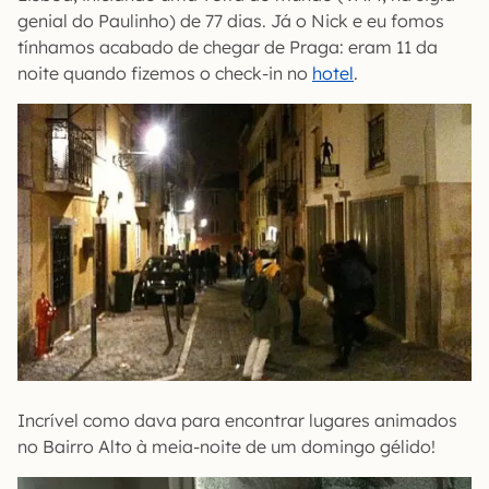
genial do Paulinho) de 77 dias. Já o Nick e eu fomos
tínhamos acabado de chegar de Praga: eram 11 da
noite quando fizemos o check-in no
hotel
.
Incrível como dava para encontrar lugares animados
no Bairro Alto à meia-noite de um domingo gélido!