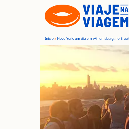
S
k
i
p
t
Início
»
Nova York: um dia em Williamsburg, no Broo
o
c
o
n
t
e
n
t