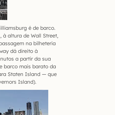
illiamsburg é de barco.
 à altura de Wall Street,
 passagem na bilheteria
way dá direito à
inutos a partir da sua
de barco mais barato da
para Staten Island — que
ernors Island).