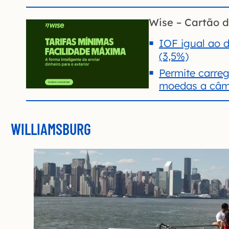
Wise – Cartão d
IOF igual ao d
(3,5%)
Permite carre
moedas a câmb
WILLIAMSBURG