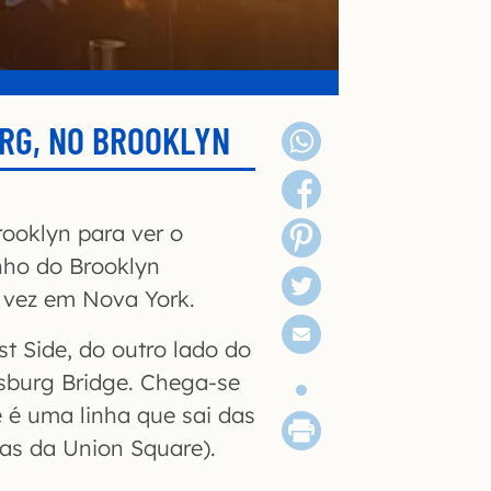
URG, NO BROOKLYN
rooklyn para ver o
nho do Brooklyn
 vez em Nova York.
t Side, do outro lado do
msburg Bridge. Chega-se
e é uma linha que sai das
das da Union Square).