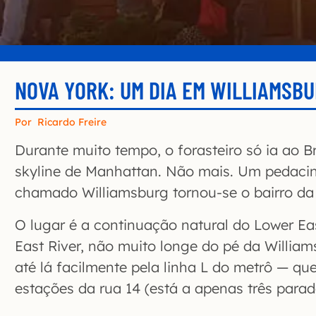
NOVA YORK: UM DIA EM WILLIAMSB
Por
Ricardo Freire
Durante muito tempo, o forasteiro só ia ao B
skyline de Manhattan. Não mais. Um pedaci
chamado Williamsburg tornou-se o bairro da
O lugar é a continuação natural do Lower Eas
East River, não muito longe do pé da Willia
até lá facilmente pela linha L do metrô — qu
estações da rua 14 (está a apenas três para