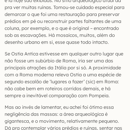
e lá hoje são exibidas. No sítio arqueológico atual dá
pra ver muitas ruínas. Tomou-se cuidado especial para
demarcar o que foi uma restauração para preservar
prédios em pé ou reconstruir partes faltantes de uma
coluna, por exemplo, e o que é original – encontrado
sob as escavações. Há mosaicos, muitos, além do
desenho urbano em si, esse quase todo intacto.
Se Ostia Antica estivesse em qualquer outro lugar que
não fosse um subúrbio de Roma, iria ser uma das
principais atrações da Itália por si só. A proximidade
com a Roma moderna releva Ostia a uma espécie de
segundo escalão de ‘lugares a fazer’ (sic) em Roma:
não cabe bem em roteiros corridos demais, e há
sempre a inevitável comparação com Pompeia.
Mas ao invés de lamentar, eu achei foi ótimo essa
negligência das massas: a área arqueológica é
gigantesca, e o movimento, relativamente pequeno.
Dá pra contemplar vários prédios e ruínas, sentar nas