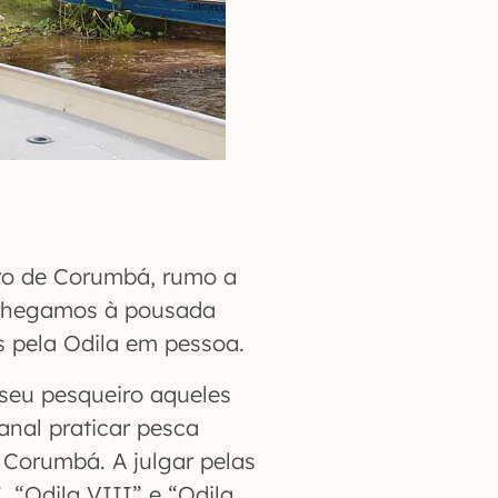
tro de Corumbá, rumo a
 chegamos à pousada
 pela Odila em pessoa.
seu pesqueiro aqueles
nal praticar pesca
m Corumbá. A julgar pelas
, “Odila VIII” e “Odila