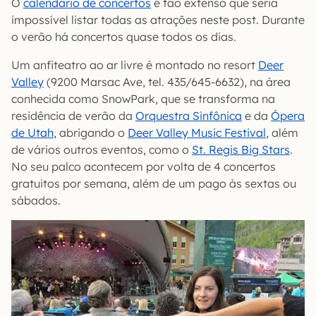
O
calendário de concertos
é tão extenso que seria
impossível listar todas as atrações neste post. Durante
o verão há concertos quase todos os dias.
Um anfiteatro ao ar livre é montado no resort
Deer
Valley
(9200 Marsac Ave, tel. 435/645-6632), na área
conhecida como SnowPark, que se transforma na
residência de verão da
Orquestra Sinfônica
e da
Ópera
de Utah
, abrigando o
Deer Valley Music Festival
, além
de vários outros eventos, como o
St. Regis Big Stars
.
No seu palco acontecem por volta de 4 concertos
gratuitos por semana, além de um pago às sextas ou
sábados.