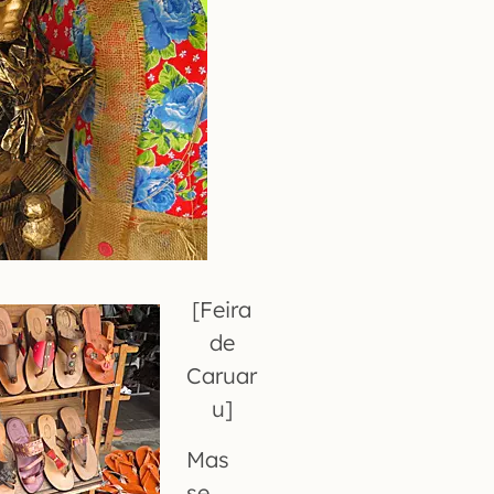
[Feira
de
Caruar
u]
Mas
se