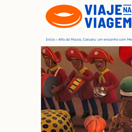
S
k
i
p
t
Início
»
Alto do Moura, Caruaru: um encontro com Me
o
c
o
n
t
e
n
t