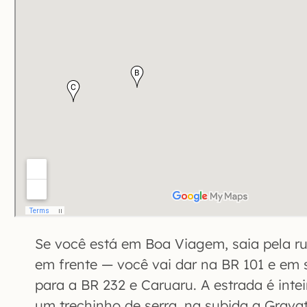
Se você está em Boa Viagem, saia pela rua
em frente — você vai dar na BR 101 e em 
para a BR 232 e Caruaru. A estrada é inte
um trechinho de serra, na subida a Grava