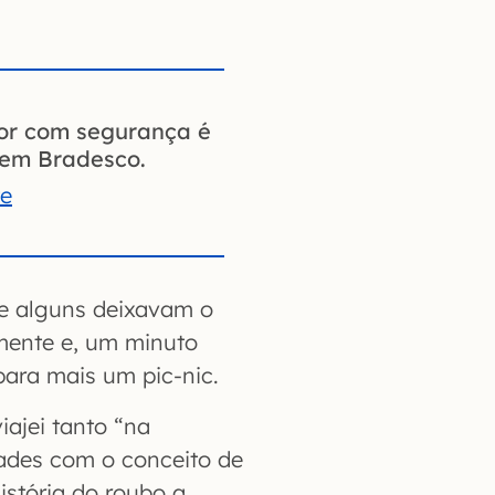
ior com segurança é
gem Bradesco.
te
ue alguns deixavam o
mente e, um minuto
ara mais um pic-nic.
iajei tanto “na
ades com o conceito de
istória do roubo a