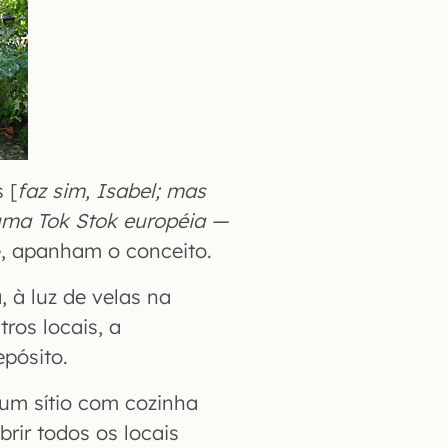
 [
faz sim, Isabel; mas
uma Tok Stok européia —
te, apanham o conceito.
, à luz de velas na
ros locais, a
epósito.
 um sítio com cozinha
rir todos os locais