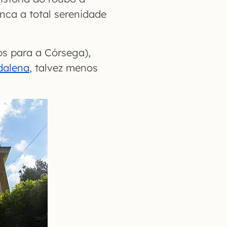
ca a total serenidade
os para a Córsega),
dalena
, talvez menos