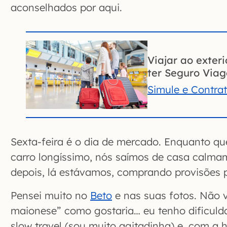
aconselhados por aqui.
Viajar ao exter
ter Seguro Via
Simule e Contra
Sexta-feira é o dia de mercado. Enquanto q
carro longíssimo, nós saímos de casa calma
depois, lá estávamos, comprando provisões p
Pensei muito no
Beto
e nas suas fotos. Não v
maionese” como gostaria… eu tenho dificuld
slow travel (sou muito agitadinha) e, com a h