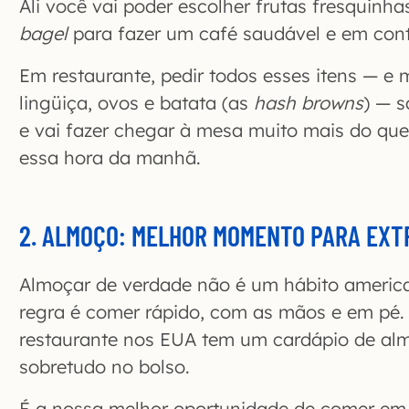
Ali você vai poder escolher frutas fresquinha
bagel
para fazer um café saudável e em cont
Em restaurante, pedir todos esses itens — e m
lingüiça, ovos e batata (as
hash browns
) — 
e vai fazer chegar à mesa muito mais do qu
essa hora da manhã.
2. ALMOÇO: MELHOR MOMENTO PARA EXT
Almoçar de verdade não é um hábito america
regra é comer rápido, com as mãos e em pé. 
restaurante nos EUA tem um cardápio de al
sobretudo no bolso.
É a nossa melhor oportunidade de comer em 