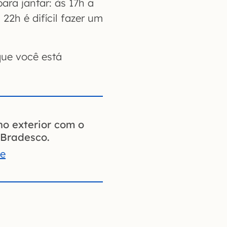
ra jantar: às 17h a
22h é difícil fazer um
ue você está
no exterior com o
Bradesco.
te