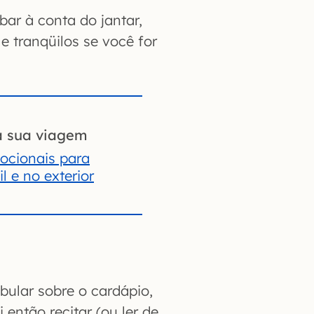
bar à conta do jantar,
e tranqüilos se você for
a sua viagem
ocionais para
l e no exterior
bular sobre o cardápio,
então recitar (ou ler de