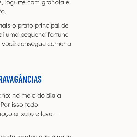
s, iogurte com granola e
a.
ais o prato principal de
sai uma pequena fortuna
e você consegue comer a
RAVAGÂNCIAS
no: no meio do dia a
Por isso todo
moço enxuto e leve —
restaurantes que à noite