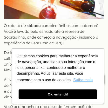
O roteiro de
sábado
combina ônibus com catamarã.
Você é levado pela estrada até a represa de
Sobradinho, onde começa a navegação (incluindo a
experiência de usar uma eclusa).
De lá o vapor segue à a fazenda Fortaleza (onde se
Utilizamos cookies para melhorar a experiência
cultivam mangas e uvas) e os visitantes continuam de
de navegação, analisar a sua interação com o
ônibus à vinícola Ouro Verde, do grupo Miolo, em Casa
site, personalizar conteúdo e melhorar o
Nova (BA).
desempenho. Ao utilizar este site, você
Índice
Ali você aprende que a produção de vinho no interior
concorda com o uso de cookies.
Saiba mais
do Nordeste não tem a ver com idealismo ou utopia –
é que o clima permite duas safras por ano,o que
Ok, entendi!
viabiliza a produção de vinhos jovens e de preço baixo.
Você acompanha o processo de fermentação do