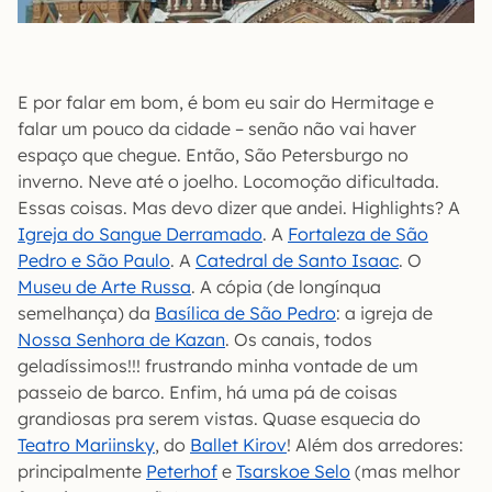
E por falar em bom, é bom eu sair do Hermitage e
falar um pouco da cidade – senão não vai haver
espaço que chegue. Então, São Petersburgo no
inverno. Neve até o joelho. Locomoção dificultada.
Essas coisas. Mas devo dizer que andei. Highlights? A
Igreja do Sangue Derramado
. A
Fortaleza de São
Pedro e São Paulo
. A
Catedral de Santo Isaac
. O
Museu de Arte Russa
. A cópia (de longínqua
semelhança) da
Basílica de São Pedro
: a igreja de
Nossa Senhora de Kazan
. Os canais, todos
geladíssimos!!! frustrando minha vontade de um
passeio de barco. Enfim, há uma pá de coisas
grandiosas pra serem vistas. Quase esquecia do
Teatro Mariinsky
, do
Ballet Kirov
! Além dos arredores:
principalmente
Peterhof
e
Tsarskoe Selo
(mas melhor