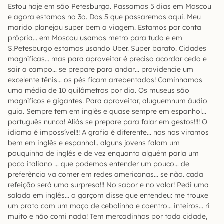
Estou hoje em são Petesburgo. Passamos 5 dias em Moscou
e agora estamos no 3o. Dos 5 que passaremos aqui. Meu
marido planejou super bem a viagem. Estamos por conta
própria… em Moscou usamos metro para tudo e em
S.Petesburgo estamos usando Uber. Super barato. Cidades
magníficas… mas para aproveitar é preciso acordar cedo e
sair a campo… se prepare para andar… providencie um
excelente tênis… os pés ficam arrebentados! Caminhamos
uma média de 10 quilômetros por dia. Os museus são
magníficos e gigantes. Para aproveitar, aluguemnum áudio
guia. Sempre tem em inglês e quase sempre em espanhol…
português nunca! Aliás se prepare para falar em gestos!!!! O
idioma é impossível!!! A grafia é diferente… nos nos viramos
bem em inglês e espanhol.. alguns jovens falam um
pouquinho de inglês e de vez enquanto alguém parla um
poco italiano … que podemos entender um pouco… de
preferência va comer em redes americanas… se não. cada
refeição será uma surpresa!!! No sabor e no valor! Pedi uma
salada em inglês… o garçom disse que entendeu: me trouxe
um prato com um maço de cebolinha e coentro… inteiros… ri
muito e não comi nada! Tem mercadinhos por toda cidade,