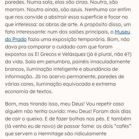
paredes. Numa sala, elas são cinza. Noutra, são
marrom. Noutra ainda, são azuis. Nenhuma cor enfim
que nos convide a abstrair essa superfície e focar no
que interessa: as obras de arte. A propósito disso, um
fato interessante: num dos salões principais, o
Museu
do Prado
fazia uma exposição temporária. Bom, não
dava pra comparar o cuidado com que foram
expostos os El Grecos e Velásquez (já é plural, não é?)
da vida. Sala em penumbra, painéis imaculadamente
brancos, iluminação inteligente e abundância de
informação. Já no acervo permanente, paredes de
várias cores, iluminação equivocada e extrema
economia de textos.
Bom, mas tirando isso, meu Deus! Vou repetir caso
alguém não tenha ouvido: meu Deus! Foram dois dias
de cair o queixo. E de fazer bolhas nos pés. E também
(lá venho eu de novo) de passar fome: os dois “cafés”
que servem o Hermitage são ridiculamente