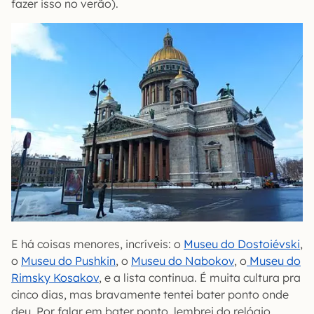
fazer isso no verão).
E há coisas menores, incríveis: o
Museu do Dostoiévski
,
o
Museu do Pushkin
, o
Museu do Nabokov
, o
Museu do
Rimsky Kosakov
, e a lista continua. É muita cultura pra
cinco dias, mas bravamente tentei bater ponto onde
deu. Por falar em bater ponto, lembrei do relógio