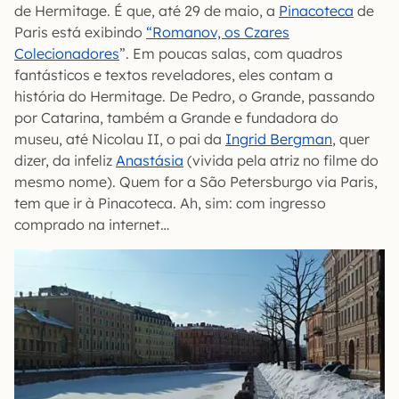
de Hermitage. É que, até 29 de maio, a
Pinacoteca
de
Paris está exibindo
“Romanov, os Czares
Colecionadores
”. Em poucas salas, com quadros
fantásticos e textos reveladores, eles contam a
história do Hermitage. De Pedro, o Grande, passando
por Catarina, também a Grande e fundadora do
museu, até Nicolau II, o pai da
Ingrid Bergman
, quer
dizer, da infeliz
Anastásia
(vivida pela atriz no filme do
mesmo nome). Quem for a São Petersburgo via Paris,
tem que ir à Pinacoteca. Ah, sim: com ingresso
comprado na internet…