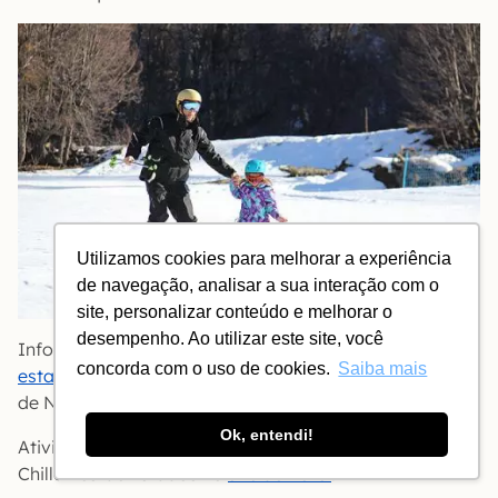
Utilizamos cookies para melhorar a experiência
de navegação, analisar a sua interação com o
site, personalizar conteúdo e melhorar o
desempenho. Ao utilizar este site, você
Informações sobre o centro de esqui, como
mapa
e
concorda com o uso de cookies.
Saiba mais
estado das pistas
devem ser consultadas na página
de Nevados de Chillán.
Ok, entendi!
Atividades e passeios do Mountain Park de Termas de
Chillán estão listados no
site do hotel
.