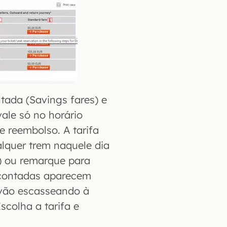
ntada (Savings fares) e
vale só no horário
 reembolso. A tarifa
lquer trem naquele dia
) ou remarque para
escontadas aparecem
 vão escasseando à
colha a tarifa e