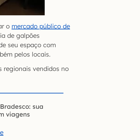
ar o
mercado público de
eia de galpões
ide seu espaço com
bém pelos locais.
s regionais vendidos no
Bradesco: sua
em viagens
te