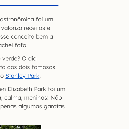
gastronômica foi um
valoriza receitas e
esse conceito bem a
achei fofo
 verde? O dia
ita aos dois famosos
 o
Stanley Park
.
 Elizabeth Park foi um
a, calma, meninas! Não
 apenas algumas garotas