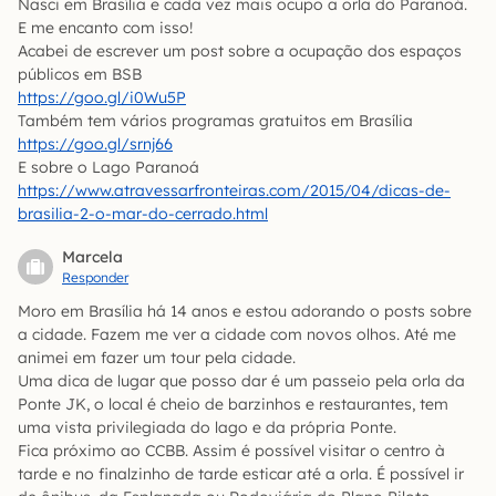
Nasci em Brasília e cada vez mais ocupo a orla do Paranoá.
E me encanto com isso!
Acabei de escrever um post sobre a ocupação dos espaços
públicos em BSB
https://goo.gl/i0Wu5P
Também tem vários programas gratuitos em Brasília
https://goo.gl/srnj66
E sobre o Lago Paranoá
https://www.atravessarfronteiras.com/2015/04/dicas-de-
brasilia-2-o-mar-do-cerrado.html
Marcela
Responder
Moro em Brasília há 14 anos e estou adorando o posts sobre
a cidade. Fazem me ver a cidade com novos olhos. Até me
animei em fazer um tour pela cidade.
Uma dica de lugar que posso dar é um passeio pela orla da
Ponte JK, o local é cheio de barzinhos e restaurantes, tem
uma vista privilegiada do lago e da própria Ponte.
Fica próximo ao CCBB. Assim é possível visitar o centro à
tarde e no finalzinho de tarde esticar até a orla. É possível ir