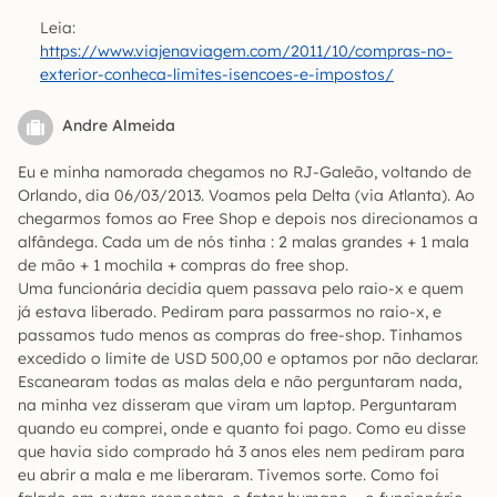
Leia:
https://www.viajenaviagem.com/2011/10/compras-no-
exterior-conheca-limites-isencoes-e-impostos/
Andre Almeida
Eu e minha namorada chegamos no RJ-Galeão, voltando de
Orlando, dia 06/03/2013. Voamos pela Delta (via Atlanta). Ao
chegarmos fomos ao Free Shop e depois nos direcionamos a
alfândega. Cada um de nós tinha : 2 malas grandes + 1 mala
de mão + 1 mochila + compras do free shop.
Uma funcionária decidia quem passava pelo raio-x e quem
já estava liberado. Pediram para passarmos no raio-x, e
passamos tudo menos as compras do free-shop. Tinhamos
excedido o limite de USD 500,00 e optamos por não declarar.
Escanearam todas as malas dela e não perguntaram nada,
na minha vez disseram que viram um laptop. Perguntaram
quando eu comprei, onde e quanto foi pago. Como eu disse
que havia sido comprado há 3 anos eles nem pediram para
eu abrir a mala e me liberaram. Tivemos sorte. Como foi