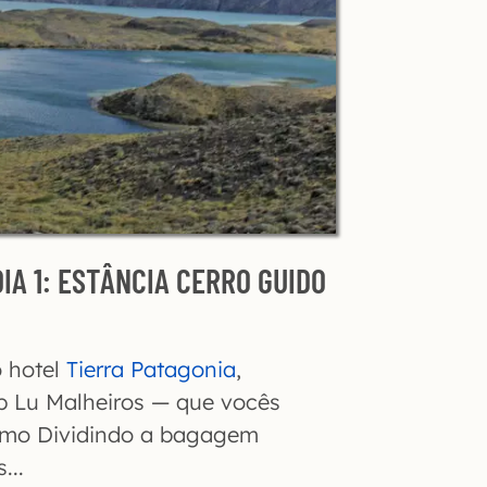
DIA 1: ESTÂNCIA CERRO GUIDO
o hotel
Tierra Patagonia
,
ip Lu Malheiros — que vocês
imo Dividindo a bagagem
...