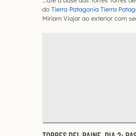
...até a base das Torres Torres d
do
Tierra Patagonia Tierra Pata
Miriam Viajar ao exterior com se
TORRES DEL PAINE, DIA 2: PA