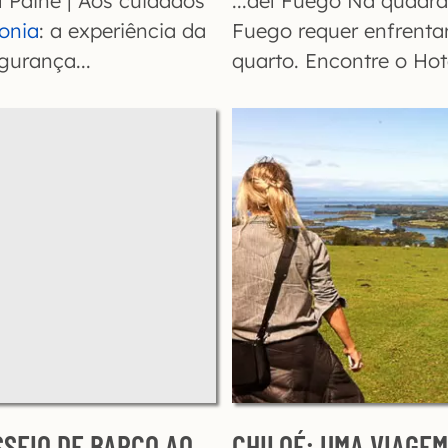
el Paine | Aos cuidados
...del Fuego Na quadra
gonia
: a experiência da
Fuego requer enfrenta
gurança...
quarto. Encontre o Ho
SSEIO DE BARCO AO
CHILOÉ: UMA VIAGEM