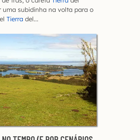
 de trás, o careta
Tierra
del
r uma subidinha na volta para o
tel
Tierra
del...
 NO TEMPO (E POR CENÁRIOS