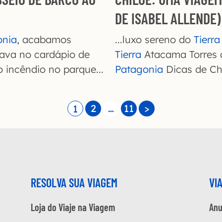
DE ISABEL ALLENDE)
onia
, acabamos
...luxo sereno do
Tierra
ava no cardápio de
Tierra
Atacama Torres 
o incêndio no parque...
Patagonia
Dicas de Chi
2
…
11
>
1
RESOLVA SUA VIAGEM
VI
Loja do Viaje na Viagem
Anu