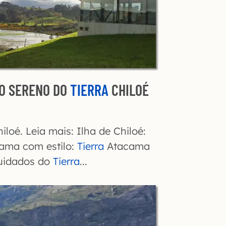
XO SERENO DO
TIERRA
CHILOÉ
iloé. Leia mais: Ilha de Chiloé:
ama com estilo:
Tierra
Atacama
cuidados do
Tierra
...