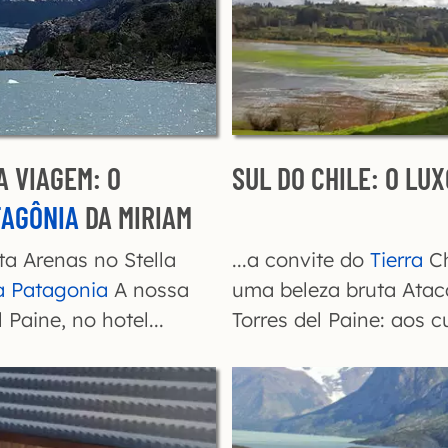
A VIAGEM: O
SUL DO CHILE: O LU
TAGÔNIA
DA MIRIAM
ta Arenas no Stella
...a convite do
Tierra
Ch
ra Patagonia
A nossa
uma beleza bruta Atac
Paine, no hotel...
Torres del Paine: aos 