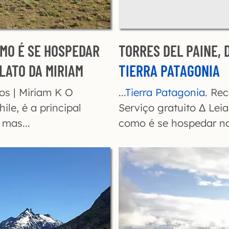
OMO É SE HOSPEDAR
TORRES DEL PAINE, 
ELATO DA MIRIAM
TIERRA PATAGONIA
os | Miriam K O
...
Tierra Patagonia
. Re
le, é a principal
Serviço gratuito Δ Leia
, mas...
como é se hospedar 