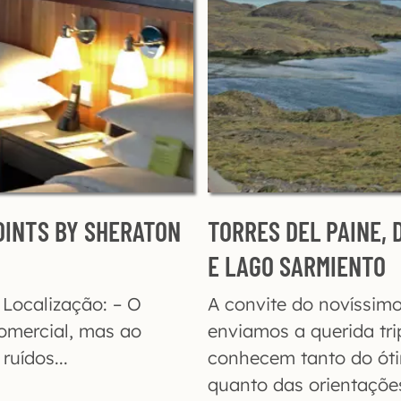
OINTS BY SHERATON
TORRES DEL PAINE, 
E LAGO SARMIENTO
 Localização: – O
A convite do novíssim
omercial, mas ao
enviamos a querida tr
uídos...
conhecem tanto do ót
quanto das orientações