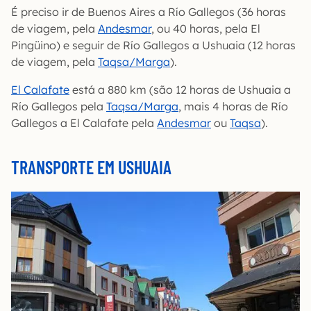
É preciso ir de Buenos Aires a Río Gallegos (36 horas
de viagem, pela
Andesmar
, ou 40 horas, pela El
Pingüino) e seguir de Río Gallegos a Ushuaia (12 horas
de viagem, pela
Taqsa/Marga
).
El Calafate
está a 880 km (são 12 horas de Ushuaia a
Río Gallegos pela
Taqsa/Marga
, mais 4 horas de Río
Gallegos a El Calafate pela
Andesmar
ou
Taqsa
).
TRANSPORTE EM USHUAIA