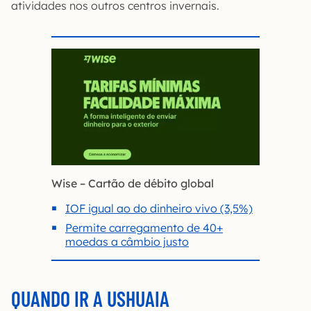
atividades nos outros centros invernais.
Wise – Cartão de débito global
IOF igual ao do dinheiro vivo (3,5%)
Permite carregamento de 40+
moedas a câmbio justo
QUANDO IR A USHUAIA