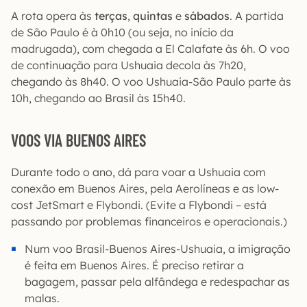
A rota opera às
terças
,
quintas
e
sábados
. A partida
de São Paulo é à 0h10 (ou seja, no início da
madrugada), com chegada a El Calafate às 6h. O voo
de continuação para Ushuaia decola às 7h20,
chegando às 8h40. O voo Ushuaia-São Paulo parte às
10h, chegando ao Brasil às 15h40.
VOOS VIA BUENOS AIRES
Durante todo o ano, dá para voar a Ushuaia com
conexão em Buenos Aires, pela Aerolíneas e as low-
cost JetSmart e Flybondi. (Evite a Flybondi – está
passando por problemas financeiros e operacionais.)
Num voo Brasil-Buenos Aires-Ushuaia, a imigração
é feita em Buenos Aires. É preciso retirar a
bagagem, passar pela alfândega e redespachar as
malas.