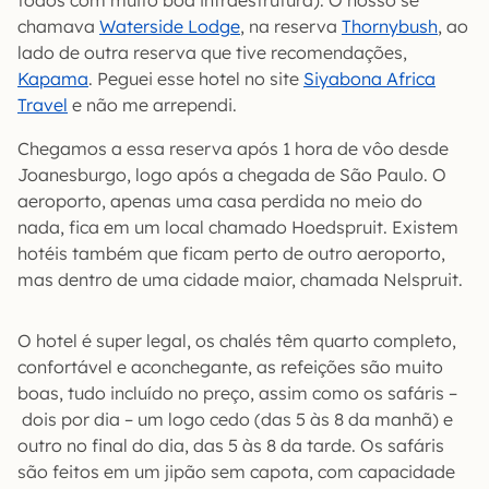
todos com muito boa infraestrutura). O nosso se
chamava
Waterside Lodge
, na reserva
Thornybush
, ao
lado de outra reserva que tive recomendações,
Kapama
. Peguei esse hotel no site
Siyabona Africa
Travel
e não me arrependi.
Chegamos a essa reserva após 1 hora de vôo desde
Joanesburgo, logo após a chegada de São Paulo. O
aeroporto, apenas uma casa perdida no meio do
nada, fica em um local chamado Hoedspruit. Existem
hotéis também que ficam perto de outro aeroporto,
mas dentro de uma cidade maior, chamada Nelspruit.
O hotel é super legal, os chalés têm quarto completo,
confortável e aconchegante, as refeições são muito
boas, tudo incluído no preço, assim como os safáris –
dois por dia – um logo cedo (das 5 às 8 da manhã) e
outro no final do dia, das 5 às 8 da tarde. Os safáris
são feitos em um jipão sem capota, com capacidade