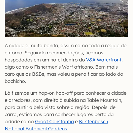
A cidade é muito bonita, assim como toda a região de
entorno. Seguindo recomendações, ficamos
hospedados em um hotel dentro do
V&A Waterfront
,
algo como o Fishermen’s Warf africano. Bem mais
caro que os B&Bs, mas valeu a pena ficar ao lado do
bochicho.
Lá fizemos um hop-on hop-off para conhecer a cidade
e arredores, com direito à subida na Table Mountain,
para curtir a bela vista sobre a região. Depois, de
carro, esticamos para conhecer lugares perto da
cidade como
Groot Constantia
e
Kirstenbosch
National Botanical Gardens
.