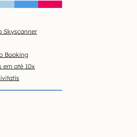
o Skyscanner
no Booking
s em até 10x
vitatis