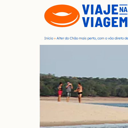
S
k
i
p
t
Início
»
Alter do Chão mais perto, com o vôo direto d
o
c
o
n
t
e
n
t