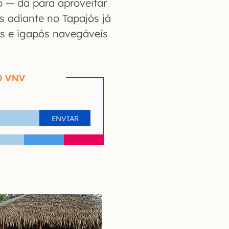
 — dá para aproveitar
s adiante no Tapajós já
s e igapós navegáveis
O VNV