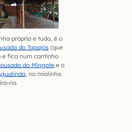
ha própria e tudo, é o
ousada do Tapajós
(que
 e fica num cantinho
ousada do Mingote
e o
Agualinda
, no miolinho
ra-rio.