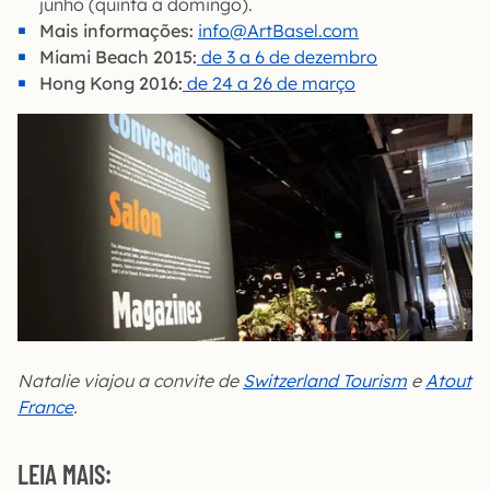
junho (quinta a domingo).
Mais informações:
info@ArtBasel.com
Miami Beach 2015:
de 3 a 6 de dezembro
Hong Kong 2016:
de 24 a 26 de março
Natalie viajou a convite de
Switzerland Tourism
e
Atout
France
.
LEIA MAIS: