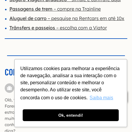
Passagens de trem
– compre na Trainline
Aluguel de carro
– pesquise na Rentcars em até 10x
Trânsfers e passeios
– escolha com a Viator
Utilizamos cookies para melhorar a experiência
COMENTÁRIOS
de navegação, analisar a sua interação com o
site, personalizar conteúdo e melhorar o
Cristiane
desempenho. Ao utilizar este site, você
Responder
Índice
concorda com o uso de cookies.
Saiba mais
Olá, tudo bem?
Faremos Alemanha e Suíça no próximo inverno europeu, e
estrarei em Basel por 4 dias vindo de Munique. Gostaria
Ok, entendi!
muito de fazer um trem panorâmico, porém, os mais
conhecidos fazem rotas mais ao sul do país. Teria alguma
dica?