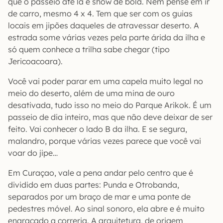
que o passeio até lá é show de bola. Nem pense em ir
de carro, mesmo 4 x 4. Tem que ser com os guias
locais em jipões daqueles de atravessar deserto. A
estrada some várias vezes pela parte árida da ilha e
só quem conhece a trilha sabe chegar (tipo
Jericoacoara).
Você vai poder parar em uma capela muito legal no
meio do deserto, além de uma mina de ouro
desativada, tudo isso no meio do Parque Arikok. É um
passeio de dia inteiro, mas que não deve deixar de ser
feito. Vai conhecer o lado B da ilha. E se segura,
malandro, porque várias vezes parece que você vai
voar do jipe…
Em Curaçao, vale a pena andar pelo centro que é
dividido em duas partes: Punda e Otrobanda,
separados por um braço de mar e uma ponte de
pedestres móvel. Ao sinal sonoro, ela abre e é muito
engraçado a correria. A arquitetura, de origem