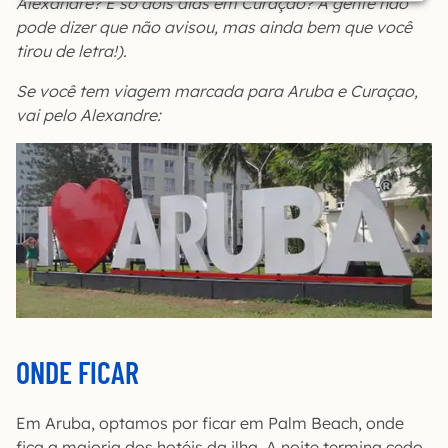
Alexandre? E só dois dias em Curaçao? A gente não
pode dizer que não avisou, mas ainda bem que você
tirou de letra!).
Se você tem viagem marcada para Aruba e Curaçao,
vai pelo Alexandre:
ONDE FICAR
Em Aruba, optamos por ficar em Palm Beach, onde
fica a maioria dos hotéis da ilha. A noite termina cedo,