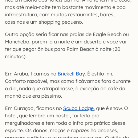
mas até meia-noite tem bastante movimento e boa
infraestrutura, com muitos restaurantes, bares,
cassinos e um shopping pequeno.
Outra opção seria ficar nas praias de Eagle Beach ou
Manchebo, porém lá a noite é um deserto e você vai
ter que pegar ônibus para Palm Beach à noite (20
minutos).
Em Aruba, ficamos no
Brickell Bay
. É estilo inn.
Conforto razoável, mas como ficávamos fora durante
o dia, nada que atrapalhasse, à exceção do café da
manhã que era péssimo.
Em Curaçao, ficamos no
Scuba Lodge
, que é show. O
hotel, que lembra um hostel, foi feito pra
mergulhadores e tem toda a infra pra prática desse
esporte. Os donos, moças e rapazes holandeses,
parecem surfistas e te recebem descalços. O chão do