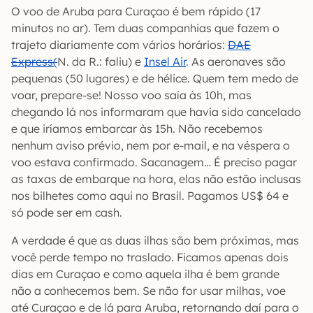
O voo de Aruba para Curaçao é bem rápido (17
minutos no ar). Tem duas companhias que fazem o
trajeto diariamente com vários horários:
DAE
Express(
N. da R.: faliu) e
Insel Air
. As aeronaves são
pequenas (50 lugares) e de hélice. Quem tem medo de
voar, prepare-se! Nosso voo saía às 10h, mas
chegando lá nos informaram que havia sido cancelado
e que iríamos embarcar às 15h. Não recebemos
nenhum aviso prévio, nem por e-mail, e na véspera o
voo estava confirmado. Sacanagem… É preciso pagar
as taxas de embarque na hora, elas não estão inclusas
nos bilhetes como aqui no Brasil. Pagamos US$ 64 e
só pode ser em cash.
A verdade é que as duas ilhas são bem próximas, mas
você perde tempo no traslado. Ficamos apenas dois
dias em Curaçao e como aquela ilha é bem grande
não a conhecemos bem. Se não for usar milhas, voe
até Curaçao e de lá para Aruba, retornando daí para o