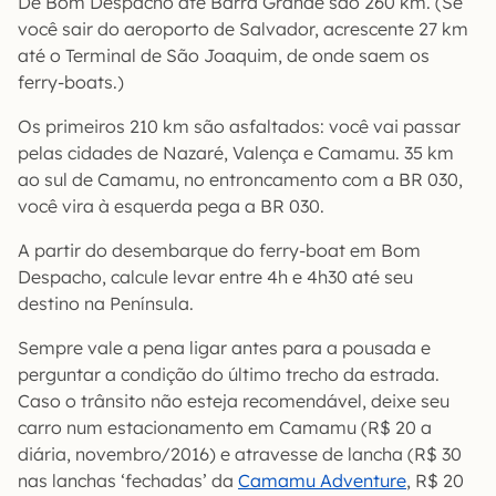
De Bom Despacho até Barra Grande são 260 km. (Se
você sair do aeroporto de Salvador, acrescente 27 km
até o Terminal de São Joaquim, de onde saem os
ferry-boats.)
Os primeiros 210 km são asfaltados: você vai passar
pelas cidades de Nazaré, Valença e Camamu. 35 km
ao sul de Camamu, no entroncamento com a BR 030,
você vira à esquerda pega a BR 030.
A partir do desembarque do ferry-boat em Bom
Despacho, calcule levar entre 4h e 4h30 até seu
destino na Península.
Sempre vale a pena ligar antes para a pousada e
perguntar a condição do último trecho da estrada.
Caso o trânsito não esteja recomendável, deixe seu
carro num estacionamento em Camamu (R$ 20 a
diária, novembro/2016) e atravesse de lancha (R$ 30
nas lanchas ‘fechadas’ da
Camamu Adventure
, R$ 20