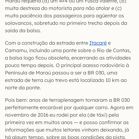
Maraú requeria (a) um 4×4 ou um Fusca valente, (b)
muita destreza do motorista para não atolar e (c)
muita paciência dos passageiros para agüentar os
solavancos, sobretudo no primeiro trecho depois da
saída da balsa.
Com a construção da estrada entre
Itacaré
e
Camamu, incluindo uma ponte sobre o Rio de Contas,
a balsa logo ficou obsoleta, encerrando as atividades
pouco tempo depois. O principal acesso rodoviário à
Península de Maraú passou a ser a BR 030, uma
estrada de terra cujo trevo está localizado 10 km ao
norte da ponte.
Pois bem: anos de terraplenagem tornaram a BR 030
perfeitamente encarável por qualquer carro. Agora em
novembro de 2016 eu rodei por ela (de táxi) pela
primeira vez em muitos anos — e posso confirmar as
informações que muitos leitores vinham deixando, já
há algum tempo, sobre as boas condições da pista.