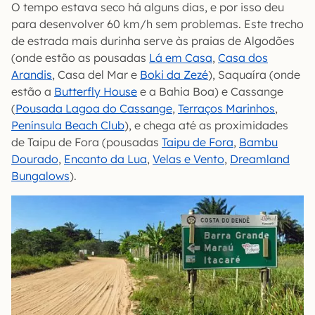
O tempo estava seco há alguns dias, e por isso deu
para desenvolver 60 km/h sem problemas. Este trecho
de estrada mais durinha serve às praias de Algodões
(onde estão as pousadas
Lá em Casa
,
Casa dos
Arandis
, Casa del Mar e
Boki da Zezé
), Saquaíra (onde
estão a
Butterfly House
e a Bahia Boa) e Cassange
(
Pousada Lagoa do Cassange
,
Terraços Marinhos
,
Península Beach Club
), e chega até as proximidades
de Taipu de Fora (pousadas
Taipu de Fora
,
Bambu
Dourado
,
Encanto da Lua
,
Velas e Vento
,
Dreamland
Bungalows
).